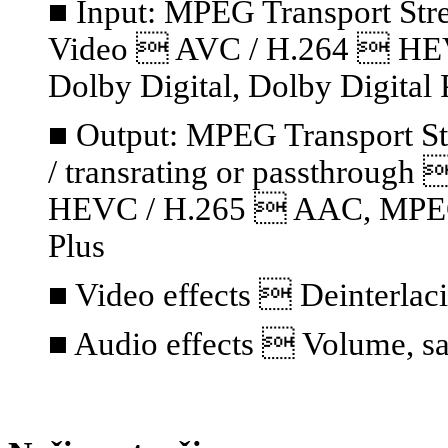
■ Input: MPEG Transport S
Video  AVC / H.264  HE
Dolby Digital, Dolby Digital 
■ Output: MPEG Transport S
/ transrating or passthrou
HEVC / H.265  AAC, MPEG A
Plus
■ Video effects  Deinterlaci
■ Audio effects  Volume, sa