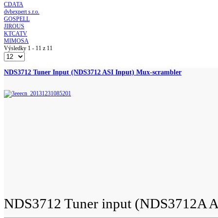
CDATA
dvbexpert s.r.o.
GOSPELL
JIROUS
KTCATV
MIMOSA
Výsledky 1 - 11 z 11
NDS3712 Tuner Input (NDS3712 ASI Input) Mux-scrambler
NDS3712 Tuner input (NDS3712A AS