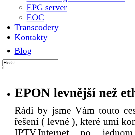
EPG server
EOC
Transcodery
Kontakty
Blog
0
EPON levnější než et
Rádi by jsme Vám touto ces
řešení ( levné ), které umí 
IPTV,Internet po jedn