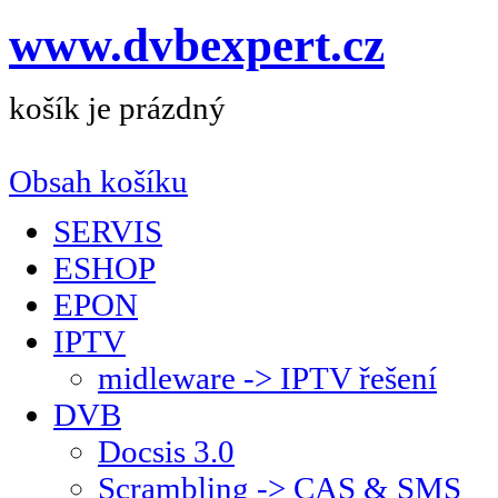
www.dvbexpert.cz
košík je prázdný
Obsah košíku
SERVIS
ESHOP
EPON
IPTV
midleware -> IPTV řešení
DVB
Docsis 3.0
Scrambling -> CAS & SMS