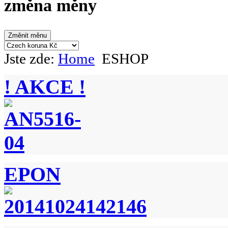
změna měny
Jste zde:
Home
ESHOP
! AKCE !
EPON