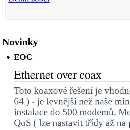
Novinky
EOC
Ethernet over coax
Toto koaxové řešení je vhodn
64 ) - je levnější než naše m
instalace do 500 modemů. Mez
QoS ( lze nastavit třídy až n