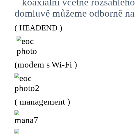
– koaxiální včetně rozsáhlé
domluvě můžeme odborně namo
( HEADEND )
(modem s Wi-Fi )
( management )