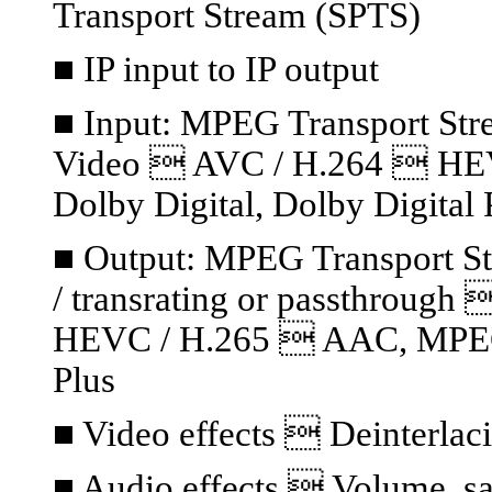
Transport Stream (SPTS)
■ IP input to IP output
■ Input: MPEG Transport S
Video  AVC / H.264  HE
Dolby Digital, Dolby Digital 
■ Output: MPEG Transport S
/ transrating or passthrou
HEVC / H.265  AAC, MPEG A
Plus
■ Video effects  Deinterlaci
■ Audio effects  Volume, sa