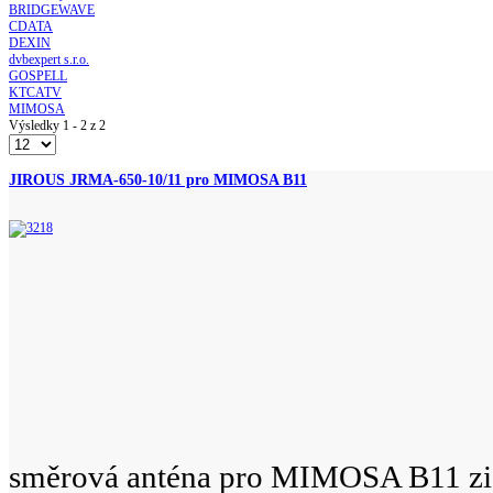
BRIDGEWAVE
CDATA
DEXIN
dvbexpert s.r.o.
GOSPELL
KTCATV
MIMOSA
Výsledky 1 - 2 z 2
JIROUS JRMA-650-10/11 pro MIMOSA B11
směrová anténa pro MIMOSA B11 zi