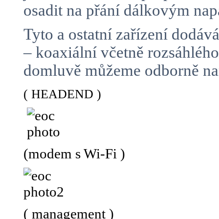
osadit na přání dálkovým n
Tyto a ostatní zařízení dodá
– koaxiální včetně rozsáhlé
domluvě můžeme odborně namo
( HEADEND )
(modem s Wi-Fi )
( management )