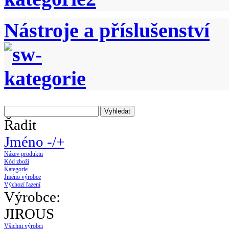
Nástroje a příslušenství
Řadit
Jméno -/+
Název produktu
Kód zboží
Kategorie
Jméno výrobce
Výchozí řazení
Výrobce:
JIROUS
Všichni výrobci