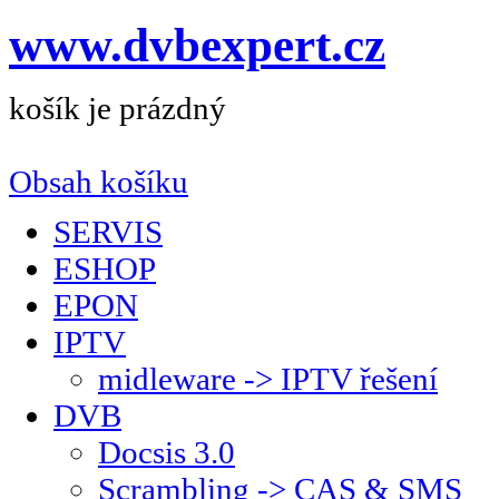
www.dvbexpert.cz
košík je prázdný
Obsah košíku
SERVIS
ESHOP
EPON
IPTV
midleware -> IPTV řešení
DVB
Docsis 3.0
Scrambling -> CAS & SMS