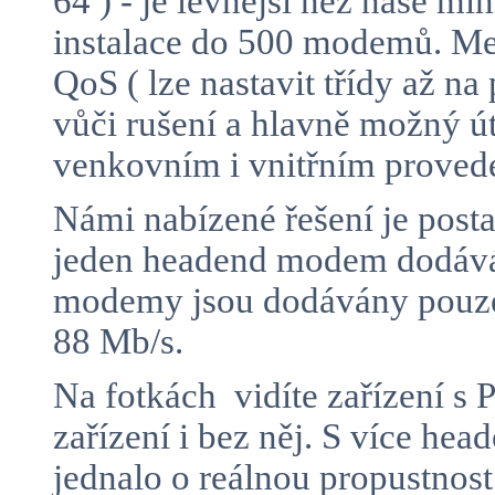
64 ) - je levnější než naše m
instalace do 500 modemů. Mez
QoS ( lze nastavit třídy až n
vůči rušení a hlavně možný 
venkovním i vnitřním proved
Námi nabízené řešení je posta
jeden headend modem dodává 
modemy jsou dodávány pouze 
88 Mb/s.
Na fotkách vidíte zařízení 
zařízení i bez něj. S více h
jednalo o reálnou propustnos