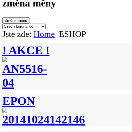
změna měny
Jste zde:
Home
ESHOP
! AKCE !
EPON