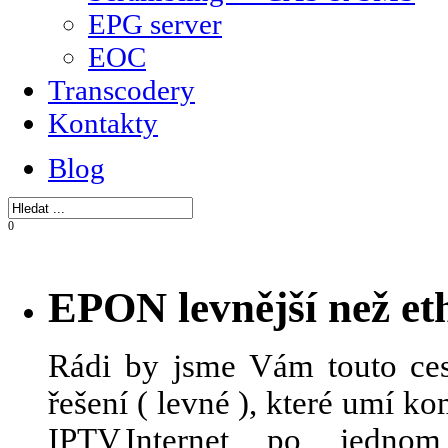
EPG server
EOC
Transcodery
Kontakty
Blog
0
EPON levnější než et
Rádi by jsme Vám touto ces
řešení ( levné ), které umí 
IPTV,Internet po jedn