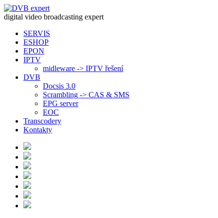
digital video broadcasting expert
SERVIS
ESHOP
EPON
IPTV
midleware -> IPTV řešení
DVB
Docsis 3.0
Scrambling -> CAS & SMS
EPG server
EOC
Transcodery
Kontakty