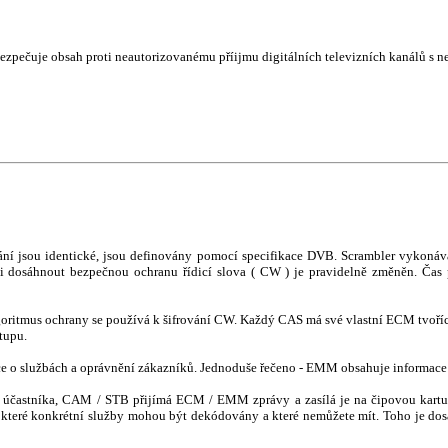
ečuje obsah proti neautorizovanému příijmu digitálních televizních kanálů s 
ní jsou identické, jsou definovány pomocí specifikace DVB. Scrambler vykonáv
i dosáhnout bezpečnou ochranu řídicí slova ( CW ) je pravidelně změněn. Ča
goritmus ochrany se používá k šifrování CW. Každý CAS má své vlastní ECM tvořící 
tupu.
 o službách a oprávnění zákazníků. Jednoduše řečeno - EMM obsahuje informace o
ně účastníka, CAM / STB přijímá ECM / EMM zprávy a zasílá je na čipovou kartu
eré konkrétní služby mohou být dekódovány a které nemůžete mít. Toho je dosaže