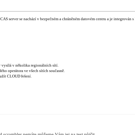
AS server se nachází v bezpečném a chráněném datovém centru a je integrován s ko
ysílá v několika regionálních sítí.
dého operátora ve všech sítích současně.
oužít CLOUD řešení.
ud scrambler nemáte můžeme Vám jej na test půjčit.