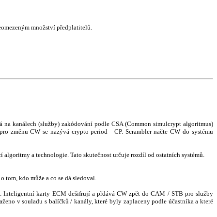
neomezeným množství předplatitelů.
á na kanálech (služby) zakódování podle CSA (Common simulcrypt algoritmus)
s pro změnu CW se nazývá crypto-period - CP. Scrambler načte CW do systému
algoritmy a technologie. Tato skutečnost určuje rozdíl od ostatních systémů.
 tom, kdo může a co se dá sledoval.
. Inteligentní karty ECM dešifrují a přdává CW zpět do CAM / STB pro služby
no v souladu s balíčků / kanály, které byly zaplaceny podle účastníka a které