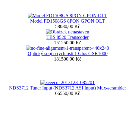
Model FD1508GS 8PON GPON OLT
58080,00 Kč
TBS 8520 Transcoder
151250,00 Kč
Optický spoj o rychlosti 1 Gb/s GSR1000
181500,00 Kč
NDS3712 Tuner Input (NDS3712 ASI Input) Mux-scrambler
66550,00 Kč