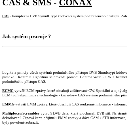
CAS & SMS -
CONAX
CAS
- komplexní DVB SymulCrypt kódovácí systém podmíněného přístupu. Zabezp
Jak systém pracuje ?
Logika a princip všech systémů podmíněného přístupu DVB Simulcrypt kódová
protokol. Kontrola algoritmu se provádí pomocí Control Word - CW. Chcemel
podmíněného přístupu CAS.
ECMG
vytváří ECM zprávy, které obsahují zašifrované CW. Speciální a tajný al
ECM tvoří algoritmus a technologie -
know-how CAS
systému podmíněného přís
EMMG
vytváří EMM zprávy, které obsahují CAS soukromé informace - informace
Multiplexer/Scrambler
vytvoří DVB data, která procházejí DVB síti. Na stra
dekódování. Čipová karta přijímá i EMM zprávy a dává CAM / STB informace, kt
byly povolené zobrazit.