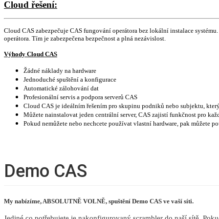
Cloud řešení:
Cloud CAS zabezpečuje CAS fungování operátora bez lokální instalace systému. C
operátora. Tím je zabezpečena bezpečnost a plná nezávislost.
Výhody Cloud CAS
Žádné náklady na hardware
Jednoduché spuštění a konfigurace
Automatické zálohování dat
Profesionální servis a podpora serverů CAS
Cloud CAS je ideálním řešením pro skupinu podniků nebo subjektu, který v
Můžete nainstalovat jeden centrální server, CAS zajistí funkčnost pro kaž
Pokud nemůžete nebo nechcete používat vlastní hardware, pak můžete p
Demo CAS
My nabízíme, ABSOLUTNĚ VOLNĚ, spuštění Demo CAS ve vaší síti.
Jediné co potřebujete je nakonfigurovaný scrambler do naší sítě. Pok