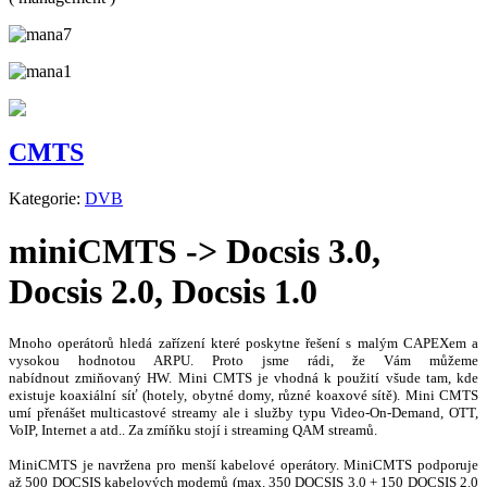
CMTS
Kategorie:
DVB
miniCMTS -> Docsis 3.0,
Docsis 2.0, Docsis 1.0
Mnoho operátorů hledá zařízení které poskytne řešení s malým CAPEXem a
vysokou hodnotou ARPU. Proto jsme rádi, že Vám můžeme
nabídnout zmiňovaný HW. Mini CMTS je vhodná k použití všude tam, kde
existuje koaxiální síť (hotely, obytné domy, různé koaxové sítě). Mini CMTS
umí přenášet multicastové streamy ale i služby typu Video-On-Demand, OTT,
VoIP, Internet a atd.. Za zmíňku stojí i streaming QAM streamů.
MiniCMTS je navržena pro menší kabelové operátory. MiniCMTS podporuje
až 500 DOCSIS kabelových modemů (max. 350 DOCSIS 3.0 + 150 DOCSIS 2.0