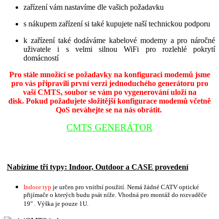
zařízení vám nastavíme dle vašich požadavku
s nákupem zařízení si také kupujete naší technickou podporu
k zařízení také dodáváme kabelové modemy a pro náročné
uživatele i s velmi silnou WiFi pro rozlehlé pokrytí
domácností
Pro stále množící se požadavky na konfiguraci modemů jsme
pro vás připravili první verzi jednoduchého generátoru pro
vaší CMTS, soubor se vám po vygenerování uloží na
disk. Pokud požadujete složitější konfigurace modemů včetně
QoS neváhejte se na nás obrátit.
CMTS GENERÁTOR
Nabízíme tři typy: Indoor, Outdoor a CASE provedení
Indoor typ
je určen pro vnitřní použití. Nemá žádné CATV optické
přijímače o kterých budu psát níže. Vhodná pro montáž do rozvaděče
19" . Výška je pouze 1U.