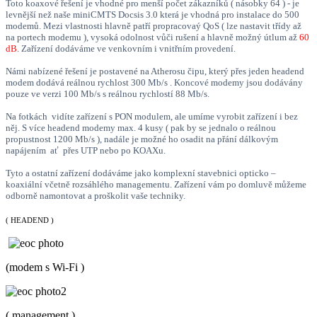
Toto koaxové řešení je vhodné pro menší počet zákazníků ( násobky 64 ) - je
levnější než naše miniCMTS Docsis 3.0 která je vhodná pro instalace do 500
modemů. Mezi vlastnosti hlavně patří propracovaý QoS ( lze nastavit třídy až
na portech modemu ), vysoká odolnost vůči rušení a hlavně možný útlum až
60
dB
. Zařízení dodáváme ve venkovním i vnitřním provedení.
Námi nabízené řešení je postavené na Atherosu čipu, který přes jeden headend
modem dodává reálnou rychlost 300 Mb/s . Koncové modemy jsou dodávány
pouze ve verzi 100 Mb/s s reálnou rychlostí 88 Mb/s.
Na fotkách vidíte zařízení s PON modulem, ale umíme vyrobit zařízení i bez
něj. S více headend modemy max. 4 kusy ( pak by se jednalo o reálnou
propustnost 1200 Mb/s ), nadále je možné ho osadit na přání dálkovým
napájením ať přes UTP nebo po KOAXu.
Tyto a ostatní zařízení dodáváme jako komplexní stavebnici opticko –
koaxiální včetně rozsáhlého managementu. Zařízení vám po domluvě můžeme
odborně namontovat a proškolit vaše techniky.
( HEADEND )
(modem s Wi-Fi )
( management )