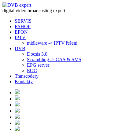
digital video broadcasting expert
SERVIS
ESHOP
EPON
IPTV
midleware -> IPTV řešení
DVB
Docsis 3.0
Scrambling -> CAS & SMS
EPG server
EOC
Transcodery
Kontakty