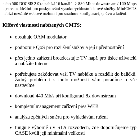
nebo 500 DOCSIS 2.0) a nabízí 16 kanálů -> 880 Mbps downstream / 160 Mbps
upstream. Ideální pro poskytování vysokorychlostní datové služby. MiniCMTS
nabízí rozsáhlé webové rozhraní pro snadnou konfiguraci, správu a ladění.
Klíčové vlastnosti nabízených CMTS:
obsahuje QAM modulátor
podporuje QoS pro rozlišení služby a její upřednostnění
přes jedno zařízení broadcastujte TV např. pro tisíce uživatelů
a nabízíte Internet
potřebujete zakódovat vaší TV nabídku a rozdělit do balíčků,
žadný problém i s touto možnosti vám poradíme a vše
nastavíme
download 440 Mb/s při konfiguraci 8x downstream
kompletní management zařízení přes WEB
analýza zpětných směru pro vyhledávání rušení
funguje výborně i v STA rozvodech, zde doporučujeme typ
CASE kvůli její minimální velikosti