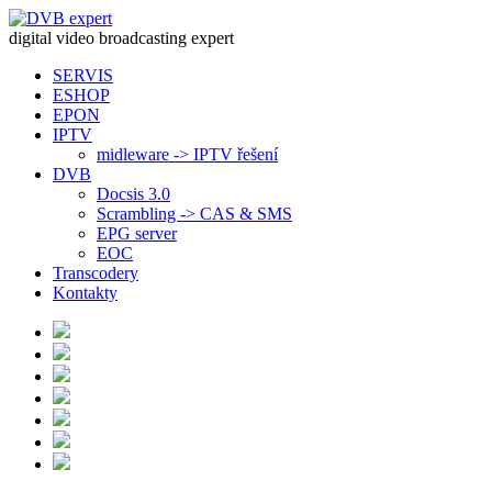
digital video broadcasting expert
SERVIS
ESHOP
EPON
IPTV
midleware -> IPTV řešení
DVB
Docsis 3.0
Scrambling -> CAS & SMS
EPG server
EOC
Transcodery
Kontakty