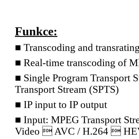
Funkce:
■
Transcoding and transratin
■ Real-time transcoding of 
■ Single Program Transport S
Transport Stream (SPTS)
■ IP input to IP output
■ Input: MPEG Transport S
Video  AVC / H.264  HE