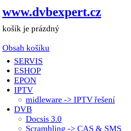
www.dvbexpert.cz
košík je prázdný
Obsah košíku
SERVIS
ESHOP
EPON
IPTV
midleware -> IPTV řešení
DVB
Docsis 3.0
Scrambling -> CAS & SMS