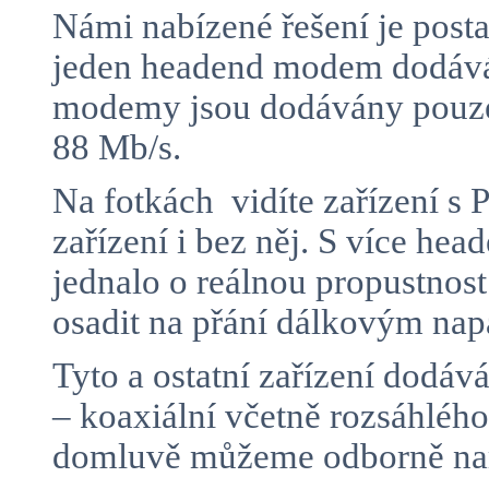
Námi nabízené řešení je posta
jeden headend modem dodává 
modemy jsou dodávány pouze 
88 Mb/s.
Na fotkách vidíte zařízení 
zařízení i bez něj. S více h
jednalo o reálnou propustnos
osadit na přání dálkovým n
Tyto a ostatní zařízení dodá
– koaxiální včetně rozsáhlé
domluvě můžeme odborně namo