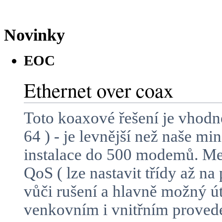
Novinky
EOC
Ethernet over coax
Toto koaxové řešení je vhodn
64 ) - je levnější než naše m
instalace do 500 modemů. Mez
QoS ( lze nastavit třídy až n
vůči rušení a hlavně možný 
venkovním i vnitřním proved