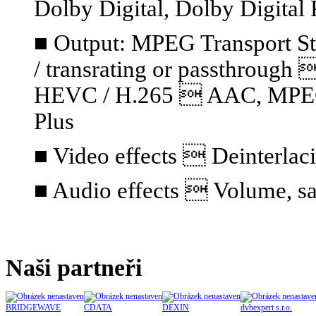
Dolby Digital, Dolby Digital 
■ Output: MPEG Transport S
/ transrating or passthrou
HEVC / H.265  AAC, MPEG A
Plus
■ Video effects  Deinterlaci
■ Audio effects  Volume, sa
Naši partneři
BRIDGEWAVE
CDATA
DEXIN
dvbexpert s.r.o.