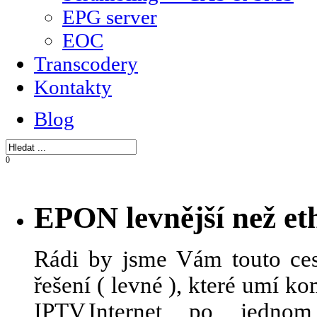
EPG server
EOC
Transcodery
Kontakty
Blog
0
EPON levnější než et
Rádi by jsme Vám touto ces
řešení ( levné ), které umí 
IPTV,Internet po jedn