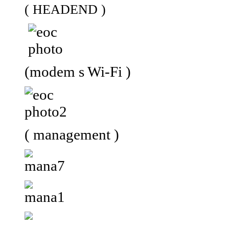
( HEADEND )
(modem s Wi-Fi )
( management )