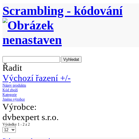
Scrambling - kódování
Řadit
Výchozí řazení +/-
Název produktu
Kód zboží
Kategorie
Jméno výrobce
Výrobce:
dvbexpert s.r.o.
Výsledky 1 - 2 z 2