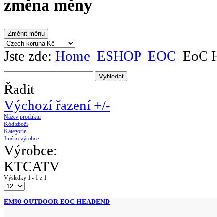
změna měny
Jste zde:
Home
ESHOP
EOC
EoC 
Řadit
Výchozí řazení +/-
Název produktu
Kód zboží
Kategorie
Jméno výrobce
Výrobce:
KTCATV
Výsledky 1 - 1 z 1
EM90 OUTDOOR EOC HEADEND