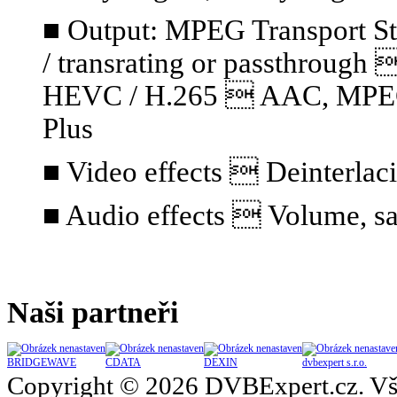
■ Output: MPEG Transport S
/ transrating or passthrou
HEVC / H.265  AAC, MPEG A
Plus
■ Video effects  Deinterlaci
■ Audio effects  Volume, sa
Naši partneři
BRIDGEWAVE
CDATA
DEXIN
dvbexpert s.r.o.
Copyright © 2026 DVBExpert.cz. Vš