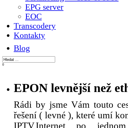
EPG server
EOC
Transcodery
Kontakty
Blog
0
EPON levnější než et
Rádi by jsme Vám touto ces
řešení ( levné ), které umí 
IPTV,Internet po jedn