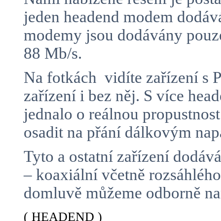
jeden headend modem dodává 
modemy jsou dodávány pouze 
88 Mb/s.
Na fotkách vidíte zařízení 
zařízení i bez něj. S více h
jednalo o reálnou propustnos
osadit na přání dálkovým n
Tyto a ostatní zařízení dodá
– koaxiální včetně rozsáhlé
domluvě můžeme odborně namo
( HEADEND )