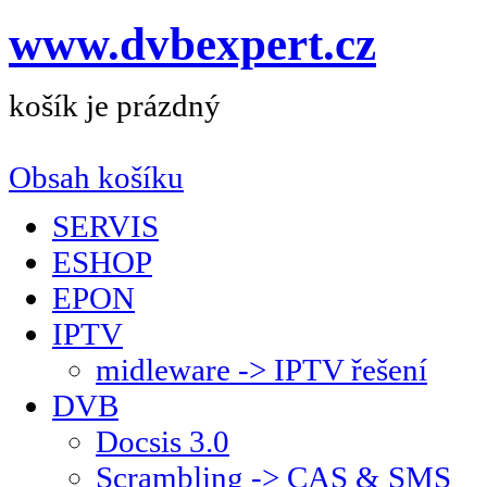
www.dvbexpert.cz
košík je prázdný
Obsah košíku
SERVIS
ESHOP
EPON
IPTV
midleware -> IPTV řešení
DVB
Docsis 3.0
Scrambling -> CAS & SMS