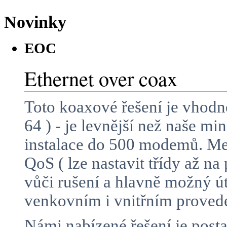
Novinky
EOC
Ethernet over coax
Toto koaxové řešení je vhodn
64 ) - je levnější než naše m
instalace do 500 modemů. Mez
QoS ( lze nastavit třídy až n
vůči rušení a hlavně možný 
venkovním i vnitřním proved
Námi nabízené řešení je posta