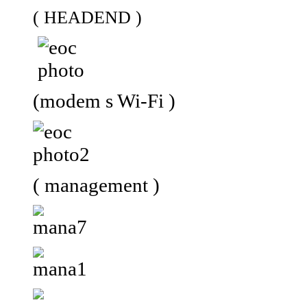
( HEADEND )
(modem s Wi-Fi )
( management )