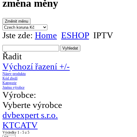
změna měny
Jste zde:
Home
ESHOP
IPTV
Řadit
Výchozí řazení +/-
Název produktu
Kód zboží
Kategorie
Jméno výrobce
Výrobce:
Vyberte výrobce
dvbexpert s.r.o.
KTCATV
Výsledky 1 - 5 z 5