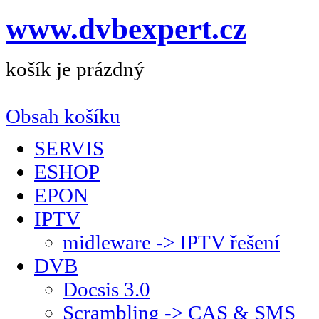
www.dvbexpert.cz
košík je prázdný
Obsah košíku
SERVIS
ESHOP
EPON
IPTV
midleware -> IPTV řešení
DVB
Docsis 3.0
Scrambling -> CAS & SMS