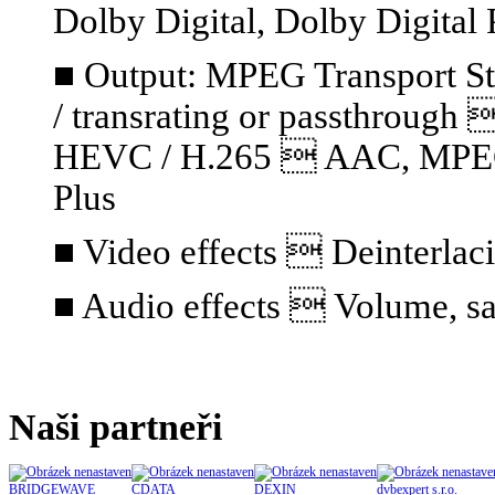
Dolby Digital, Dolby Digital 
■ Output: MPEG Transport S
/ transrating or passthrou
HEVC / H.265  AAC, MPEG A
Plus
■ Video effects  Deinterlaci
■ Audio effects  Volume, sa
Naši partneři
BRIDGEWAVE
CDATA
DEXIN
dvbexpert s.r.o.