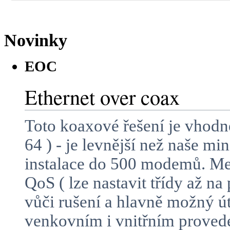
Novinky
EOC
Ethernet over coax
Toto koaxové řešení je vhodn
64 ) - je levnější než naše m
instalace do 500 modemů. Mez
QoS ( lze nastavit třídy až n
vůči rušení a hlavně možný 
venkovním i vnitřním proved