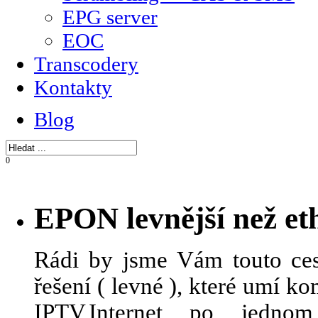
EPG server
EOC
Transcodery
Kontakty
Blog
0
EPON levnější než et
Rádi by jsme Vám touto ces
řešení ( levné ), které umí 
IPTV,Internet po jedn