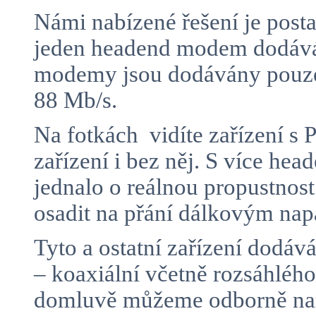
Námi nabízené řešení je posta
jeden headend modem dodává 
modemy jsou dodávány pouze 
88 Mb/s.
Na fotkách vidíte zařízení 
zařízení i bez něj. S více h
jednalo o reálnou propustnos
osadit na přání dálkovým n
Tyto a ostatní zařízení dodá
– koaxiální včetně rozsáhlé
domluvě můžeme odborně namo