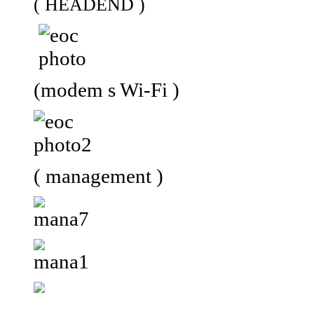
( HEADEND )
(modem s Wi-Fi )
( management )