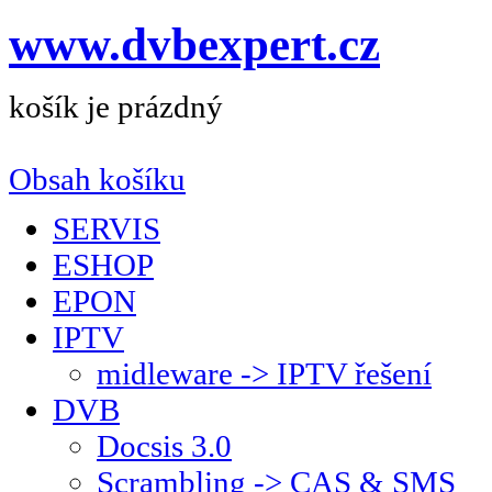
www.dvbexpert.cz
košík je prázdný
Obsah košíku
SERVIS
ESHOP
EPON
IPTV
midleware -> IPTV řešení
DVB
Docsis 3.0
Scrambling -> CAS & SMS