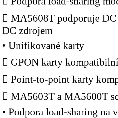
 Podpora load-sharing mod
 MA5608T podporuje DC n
DC zdrojem
• Unifikované karty
 GPON karty kompatibiln
 Point-to-point karty kom
 MA5603T a MA5600T sdíl
• Podpora load-sharing na v