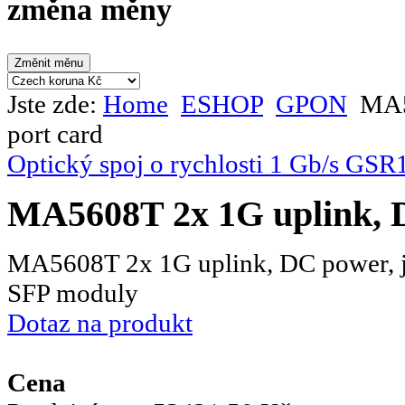
změna měny
Jste zde:
Home
ESHOP
GPON
MA5
port card
Optický spoj o rychlosti 1 Gb/s GSR
MA5608T 2x 1G uplink, D
MA5608T 2x 1G uplink, DC power, je
SFP moduly
Dotaz na produkt
Cena