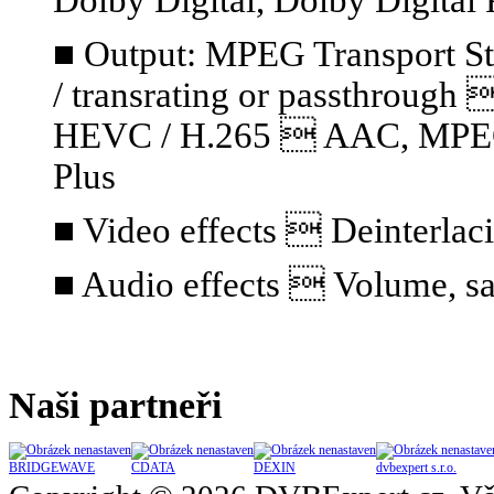
■ Output: MPEG Transport S
/ transrating or passthrou
HEVC / H.265  AAC, MPEG A
Plus
■ Video effects  Deinterlaci
■ Audio effects  Volume, sa
Naši partneři
BRIDGEWAVE
CDATA
DEXIN
dvbexpert s.r.o.