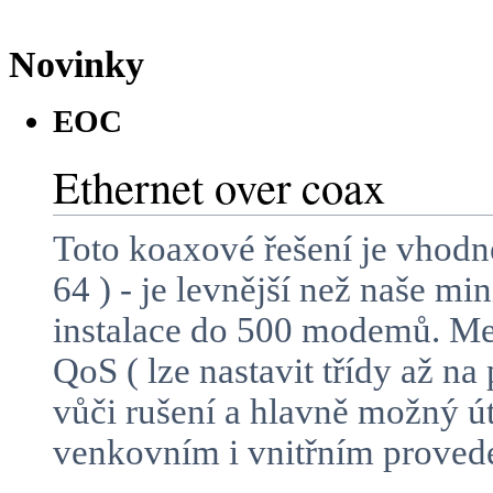
Novinky
EOC
Ethernet over coax
Toto koaxové řešení je vhodn
64 ) - je levnější než naše m
instalace do 500 modemů. Mez
QoS ( lze nastavit třídy až n
vůči rušení a hlavně možný 
venkovním i vnitřním proved