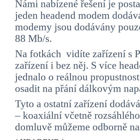
Námi nabízené řešení je posta
jeden headend modem dodává 
modemy jsou dodávány pouze 
88 Mb/s.
Na fotkách vidíte zařízení 
zařízení i bez něj. S více h
jednalo o reálnou propustnos
osadit na přání dálkovým n
Tyto a ostatní zařízení dodá
– koaxiální včetně rozsáhlé
domluvě můžeme odborně namo