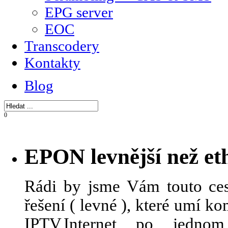
EPG server
EOC
Transcodery
Kontakty
Blog
0
EPON levnější než et
Rádi by jsme Vám touto ces
řešení ( levné ), které umí 
IPTV,Internet po jedn