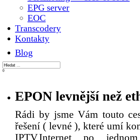
EPG server
EOC
Transcodery
Kontakty
Blog
0
EPON levnější než et
Rádi by jsme Vám touto ces
řešení ( levné ), které umí 
IPTV,Internet po jedn