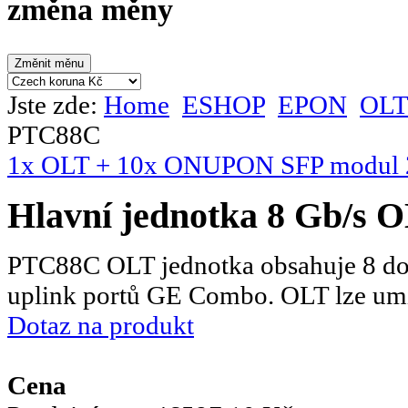
změna měny
Jste zde:
Home
ESHOP
EPON
OLT
PTC88C
1x OLT + 10x ONU
PON SFP modul 
Hlavní jednotka 8 Gb/s
PTC88C OLT jednotka obsahuje 8 dow
uplink portů GE Combo. OLT lze umís
Dotaz na produkt
Cena