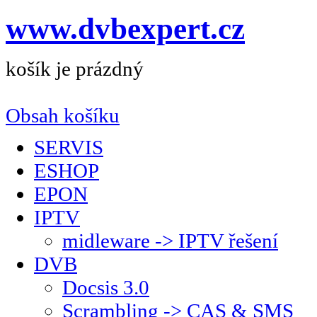
www.dvbexpert.cz
košík je prázdný
Obsah košíku
SERVIS
ESHOP
EPON
IPTV
midleware -> IPTV řešení
DVB
Docsis 3.0
Scrambling -> CAS & SMS