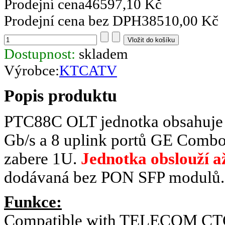
Prodejní cena
46597,10 Kč
Prodejní cena bez DPH
38510,00 Kč
Dostupnost:
skladem
Výrobce:
KTCATV
Popis produktu
PTC88C OLT jednotka obsahuje 8
Gb/s a 8 uplink portů GE Combo.
zabere 1U.
Jednotka obslouží a
dodávaná bez PON SFP modulů.
Funkce:
Compatible with TELECOM CTC s