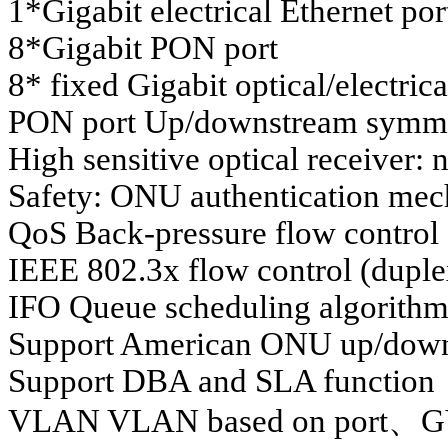
1*Gigabit electrical Ethernet por
8*Gigabit PON port
8* fixed Gigabit optical/electrica
PON port Up/downstream symmet
High sensitive optical receiver:
Safety: ONU authentication me
QoS Back-pressure flow control 
IEEE 802.3x flow control (dup
IFO Queue scheduling algorithm
Support American ONU up/down 
Support DBA and SLA function
VLAN VLAN based on port、G