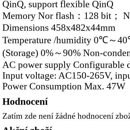
QinQ, support flexible QinQ
Memory Nor flash：128 bit； 
Dimensions 458x482x44mm
Temperature /humidity 0℃～4
(Storage) 0%～90% Non-conden
AC power supply Configurable d
Input voltage: AC150-265V, inp
Power Consumption Max. 47W
Hodnocení
Zatím zde není žádné hodnocení zbo