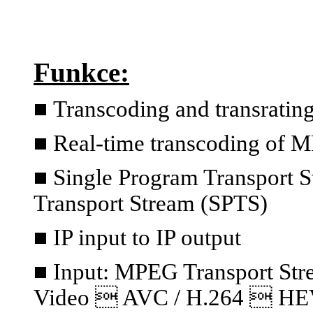
Funkce:
■
Transcoding and transratin
■ Real-time transcoding of 
■ Single Program Transport S
Transport Stream (SPTS)
■ IP input to IP output
■ Input: MPEG Transport S
Video  AVC / H.264  HE