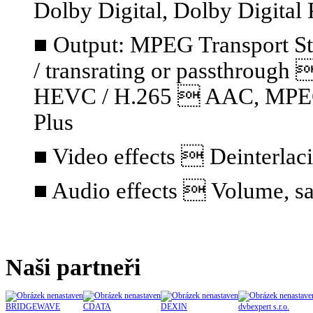
Dolby Digital, Dolby Digital 
■ Output: MPEG Transport S
/ transrating or passthrou
HEVC / H.265  AAC, MPEG A
Plus
■ Video effects  Deinterlaci
■ Audio effects  Volume, sa
Naši partneři
BRIDGEWAVE
CDATA
DEXIN
dvbexpert s.r.o.