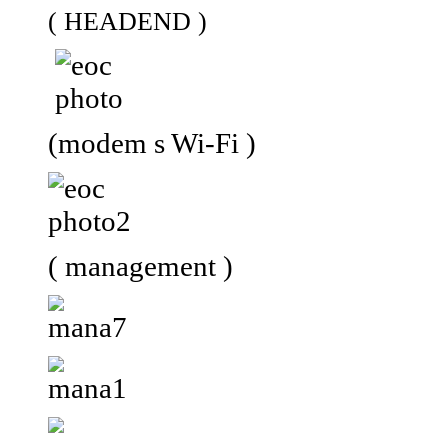
( HEADEND )
(modem s Wi-Fi )
( management )