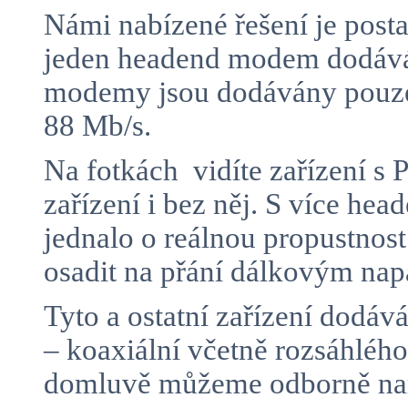
Námi nabízené řešení je posta
jeden headend modem dodává 
modemy jsou dodávány pouze 
88 Mb/s.
Na fotkách vidíte zařízení 
zařízení i bez něj. S více h
jednalo o reálnou propustnos
osadit na přání dálkovým n
Tyto a ostatní zařízení dodá
– koaxiální včetně rozsáhlé
domluvě můžeme odborně namo