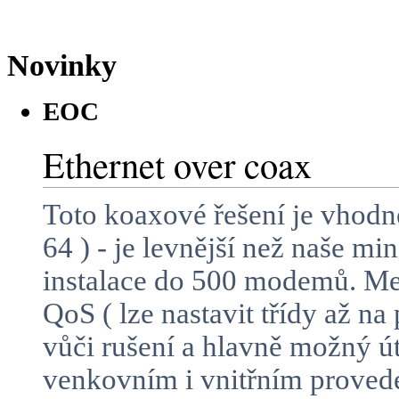
Novinky
EOC
Ethernet over coax
Toto koaxové řešení je vhodn
64 ) - je levnější než naše m
instalace do 500 modemů. Mez
QoS ( lze nastavit třídy až n
vůči rušení a hlavně možný 
venkovním i vnitřním proved