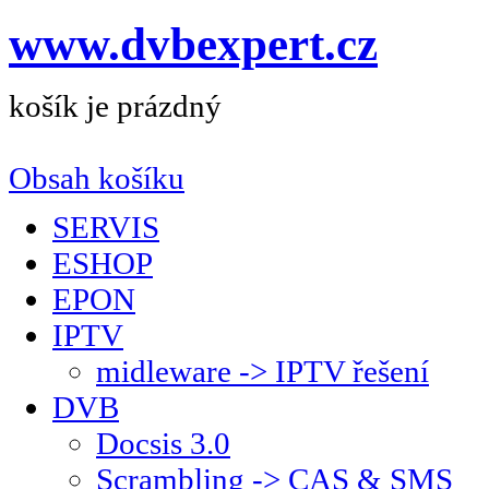
www.dvbexpert.cz
košík je prázdný
Obsah košíku
SERVIS
ESHOP
EPON
IPTV
midleware -> IPTV řešení
DVB
Docsis 3.0
Scrambling -> CAS & SMS