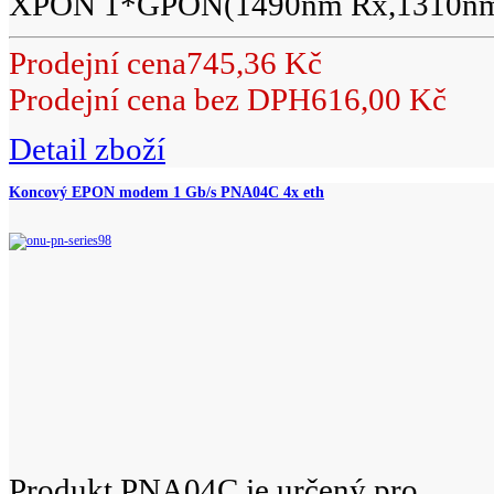
XPON 1*GPON(1490nm Rx,1310nm.
Prodejní cena
745,36 Kč
Prodejní cena bez DPH
616,00 Kč
Detail zboží
Koncový EPON modem 1 Gb/s PNA04C 4x eth
Produkt PNA04C je určený pro...