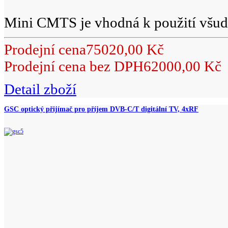
Mini CMTS je vhodná k použití všude
Prodejní cena
75020,00 Kč
Prodejní cena bez DPH
62000,00 Kč
Detail zboží
GSC optický přijímač pro příjem DVB-C/T digitální TV, 4xRF