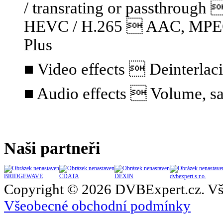
/ transrating or passthrou
HEVC / H.265  AAC, MPEG A
Plus
■ Video effects  Deinterlaci
■ Audio effects  Volume, sa
Naši partneři
BRIDGEWAVE
CDATA
DEXIN
dvbexpert s.r.o.
Copyright © 2026 DVBExpert.cz. Vš
Všeobecné obchodní podmínky