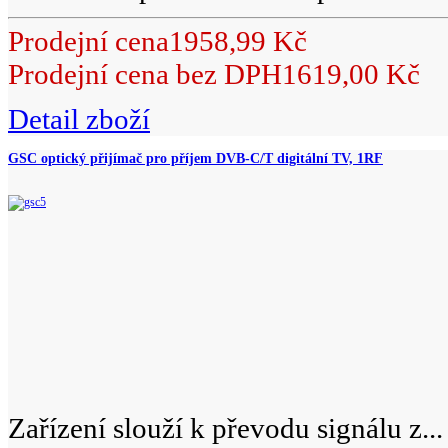
Prodejní cena
1958,99 Kč
Prodejní cena bez DPH
1619,00 Kč
Detail zboží
GSC optický přijímač pro příjem DVB-C/T digitální TV, 1RF
Zařízení slouží k převodu signálu z...