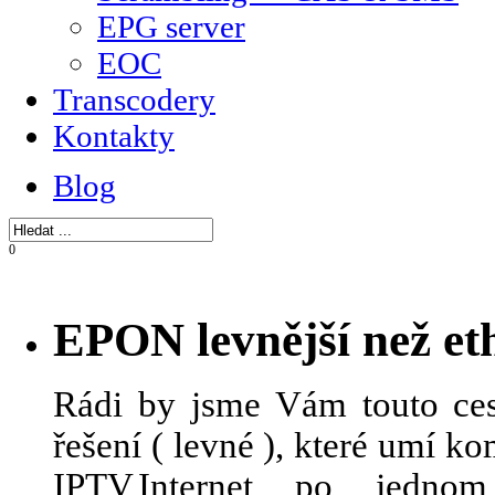
EPG server
EOC
Transcodery
Kontakty
Blog
0
EPON levnější než et
Rádi by jsme Vám touto ces
řešení ( levné ), které umí 
IPTV,Internet po jedn