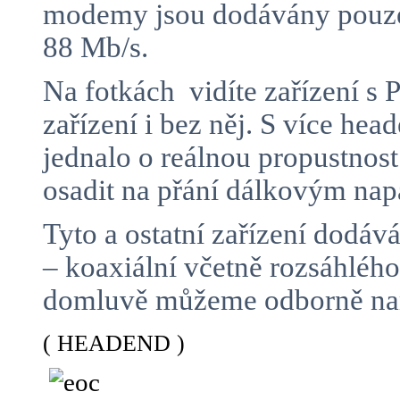
modemy jsou dodávány pouze 
88 Mb/s.
Na fotkách vidíte zařízení 
zařízení i bez něj. S více h
jednalo o reálnou propustnos
osadit na přání dálkovým n
Tyto a ostatní zařízení dodá
– koaxiální včetně rozsáhlé
domluvě můžeme odborně namo
( HEADEND )