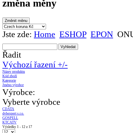
změna měny
Jste zde:
Home
ESHOP
EPON
ONU
Řadit
Výchozí řazení +/-
Název produktu
Kód zboží
Kategorie
Jméno výrobce
Výrobce:
Vyberte výrobce
CDATA
dvbexpert s.r.o.
GOSPELL
KTCATV
Výsledky 1 - 12 z 17