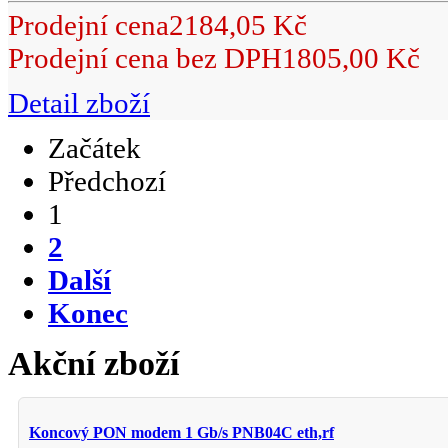
Prodejní cena
2184,05 Kč
Prodejní cena bez DPH
1805,00 Kč
Detail zboží
Začátek
Předchozí
1
2
Další
Konec
Akční zboží
Koncový PON modem 1 Gb/s PNB04C eth,rf