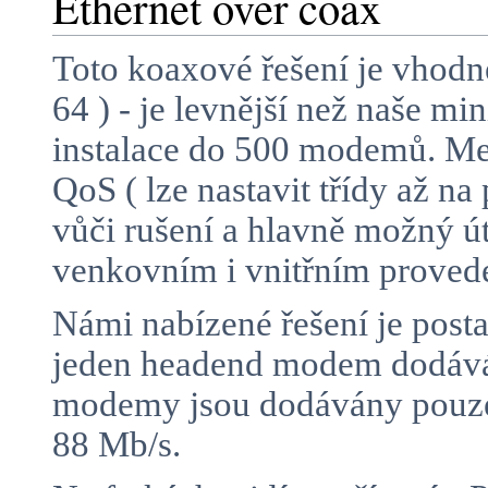
Ethernet over coax
Toto koaxové řešení je vhodn
64 ) - je levnější než naše m
instalace do 500 modemů. Mez
QoS ( lze nastavit třídy až n
vůči rušení a hlavně možný 
venkovním i vnitřním proved
Námi nabízené řešení je posta
jeden headend modem dodává 
modemy jsou dodávány pouze 
88 Mb/s.