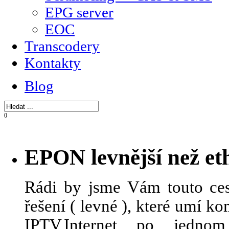
EPG server
EOC
Transcodery
Kontakty
Blog
0
EPON levnější než et
Rádi by jsme Vám touto ces
řešení ( levné ), které umí 
IPTV,Internet po jedn