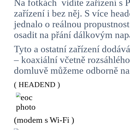
Na fotkách vidíte zařízení 
zařízení i bez něj. S více h
jednalo o reálnou propustnos
osadit na přání dálkovým n
Tyto a ostatní zařízení dodá
– koaxiální včetně rozsáhlé
domluvě můžeme odborně namo
( HEADEND )
(modem s Wi-Fi )