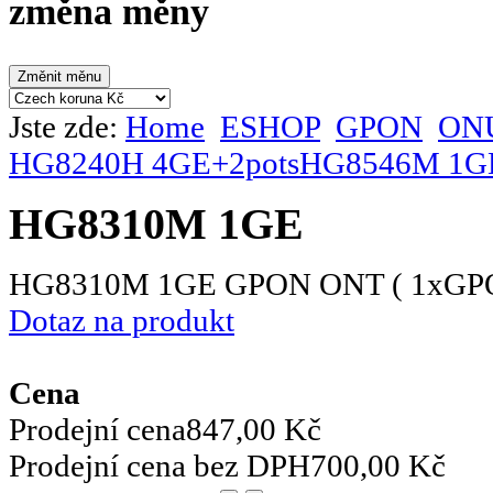
změna měny
Jste zde:
Home
ESHOP
GPON
ONU
HG8240H 4GE+2pots
HG8546M 1G
HG8310M 1GE
HG8310M 1GE GPON ONT ( 1xGPO
Dotaz na produkt
Cena
Prodejní cena
847,00 Kč
Prodejní cena bez DPH
700,00 Kč