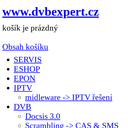
www.dvbexpert.cz
košík je prázdný
Obsah košíku
SERVIS
ESHOP
EPON
IPTV
midleware -> IPTV řešení
DVB
Docsis 3.0
Scrambling -> CAS & SMS