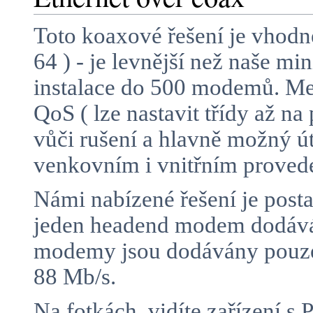
Toto koaxové řešení je vhodn
64 ) - je levnější než naše m
instalace do 500 modemů. Mez
QoS ( lze nastavit třídy až n
vůči rušení a hlavně možný 
venkovním i vnitřním proved
Námi nabízené řešení je posta
jeden headend modem dodává 
modemy jsou dodávány pouze 
88 Mb/s.
Na fotkách vidíte zařízení 