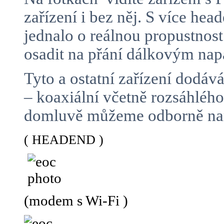
zařízení i bez něj. S více h
jednalo o reálnou propustnos
osadit na přání dálkovým n
Tyto a ostatní zařízení dodá
– koaxiální včetně rozsáhlé
domluvě můžeme odborně namo
( HEADEND )
(modem s Wi-Fi )