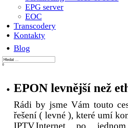
EPG server
EOC
Transcodery
Kontakty
Blog
0
EPON levnější než et
Rádi by jsme Vám touto ces
řešení ( levné ), které umí 
IPTV,Internet po jedn