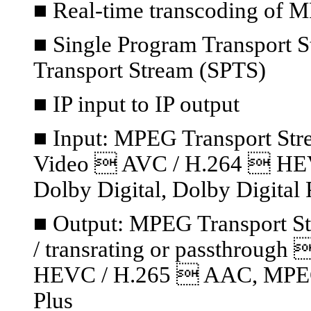
■ Real-time transcoding of 
■ Single Program Transport S
Transport Stream (SPTS)
■ IP input to IP output
■ Input: MPEG Transport S
Video  AVC / H.264  HE
Dolby Digital, Dolby Digital 
■ Output: MPEG Transport S
/ transrating or passthrou
HEVC / H.265  AAC, MPEG A
Plus