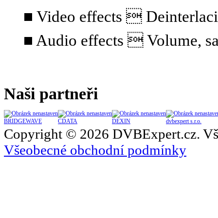
■ Video effects  Deinterlaci
■ Audio effects  Volume, sa
Naši partneři
BRIDGEWAVE
CDATA
DEXIN
dvbexpert s.r.o.
Copyright © 2026 DVBExpert.cz. Vš
Všeobecné obchodní podmínky