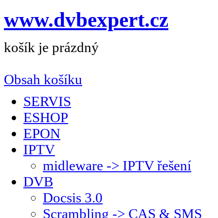
www.dvbexpert.cz
košík je prázdný
Obsah košíku
SERVIS
ESHOP
EPON
IPTV
midleware -> IPTV řešení
DVB
Docsis 3.0
Scrambling -> CAS & SMS