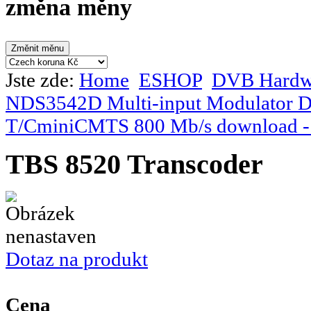
změna měny
Jste zde:
Home
ESHOP
DVB Hardw
NDS3542D Multi-input Modulator 
T/C
miniCMTS 800 Mb/s download -
TBS 8520 Transcoder
Dotaz na produkt
Cena