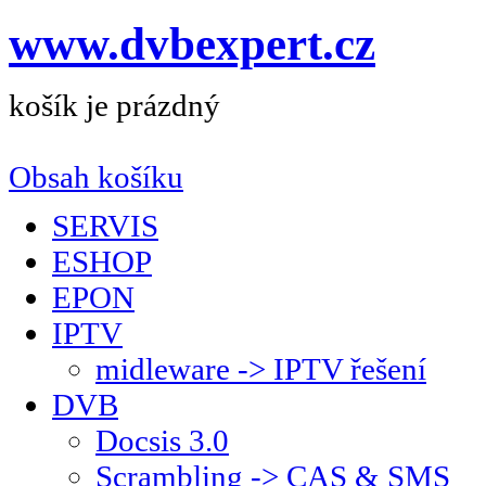
www.dvbexpert.cz
košík je prázdný
Obsah košíku
SERVIS
ESHOP
EPON
IPTV
midleware -> IPTV řešení
DVB
Docsis 3.0
Scrambling -> CAS & SMS