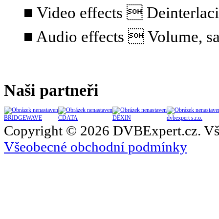
■ Video effects  Deinterlaci
■ Audio effects  Volume, sa
Naši partneři
BRIDGEWAVE
CDATA
DEXIN
dvbexpert s.r.o.
Copyright © 2026 DVBExpert.cz. Vš
Všeobecné obchodní podmínky