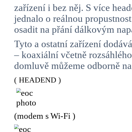
zařízení i bez něj. S více h
jednalo o reálnou propustnos
osadit na přání dálkovým n
Tyto a ostatní zařízení dodá
– koaxiální včetně rozsáhlé
domluvě můžeme odborně namo
( HEADEND )
(modem s Wi-Fi )