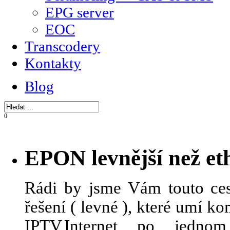
EPG server
EOC
Transcodery
Kontakty
Blog
0
EPON levnější než et
Rádi by jsme Vám touto ces
řešení ( levné ), které umí 
IPTV,Internet po jedn