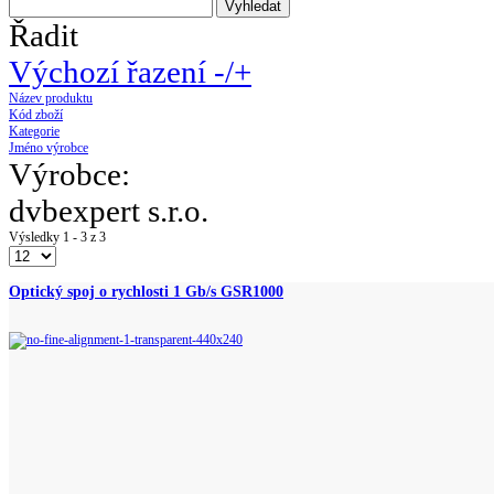
Řadit
Výchozí řazení -/+
Název produktu
Kód zboží
Kategorie
Jméno výrobce
Výrobce:
dvbexpert s.r.o.
Výsledky 1 - 3 z 3
Optický spoj o rychlosti 1 Gb/s GSR1000