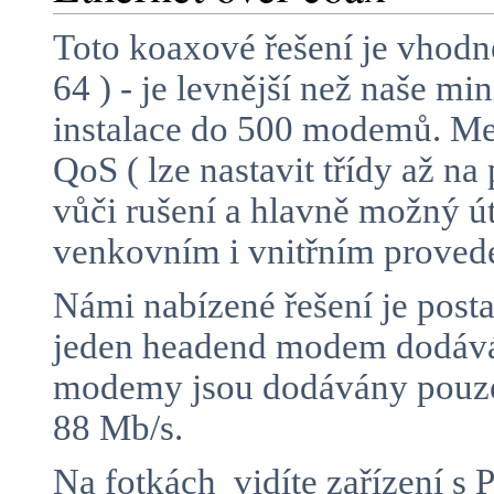
Toto koaxové řešení je vhodn
64 ) - je levnější než naše m
instalace do 500 modemů. Mez
QoS ( lze nastavit třídy až n
vůči rušení a hlavně možný 
venkovním i vnitřním proved
Námi nabízené řešení je posta
jeden headend modem dodává 
modemy jsou dodávány pouze 
88 Mb/s.
Na fotkách vidíte zařízení 