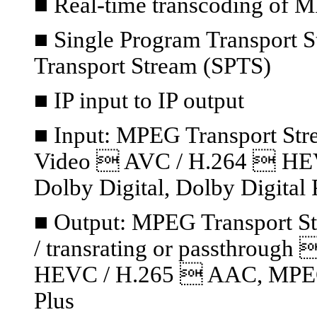
■ Real-time transcoding of 
■ Single Program Transport S
Transport Stream (SPTS)
■ IP input to IP output
■ Input: MPEG Transport S
Video  AVC / H.264  HE
Dolby Digital, Dolby Digital 
■ Output: MPEG Transport S
/ transrating or passthrou
HEVC / H.265  AAC, MPEG A
Plus