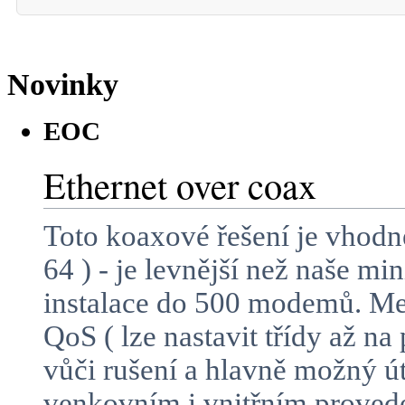
Novinky
EOC
Ethernet over coax
Toto koaxové řešení je vhodn
64 ) - je levnější než naše m
instalace do 500 modemů. Mez
QoS ( lze nastavit třídy až n
vůči rušení a hlavně možný 
venkovním i vnitřním proved