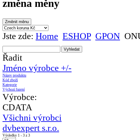
změna měny
Jste zde:
Home
ESHOP
GPON
ONU
Řadit
Jméno výrobce +/-
Název produktu
Kód zboží
Kategorie
Výchozí řazení
Výrobce:
CDATA
Všichni výrobci
dvbexpert s.r.o.
Výsledky 1 - 3 z 3