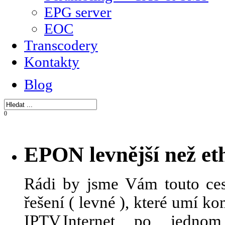
EPG server
EOC
Transcodery
Kontakty
Blog
0
EPON levnější než et
Rádi by jsme Vám touto ces
řešení ( levné ), které umí 
IPTV,Internet po jedn