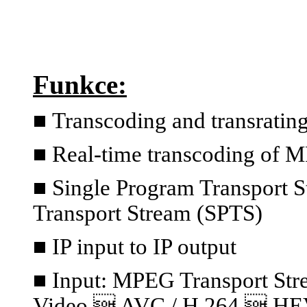
Funkce:
■
Transcoding and transratin
■ Real-time transcoding of 
■ Single Program Transport S
Transport Stream (SPTS)
■ IP input to IP output
■ Input: MPEG Transport S
Video  AVC / H.264  HE