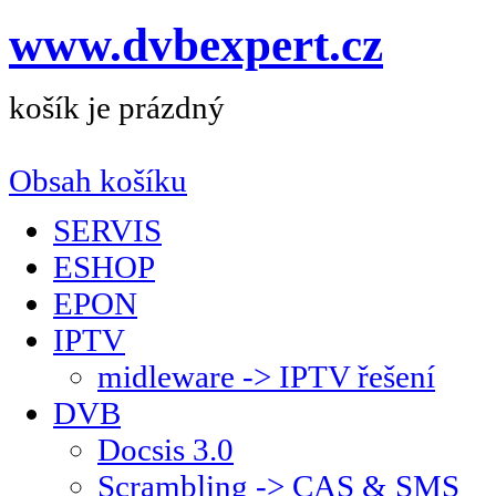
www.dvbexpert.cz
košík je prázdný
Obsah košíku
SERVIS
ESHOP
EPON
IPTV
midleware -> IPTV řešení
DVB
Docsis 3.0
Scrambling -> CAS & SMS