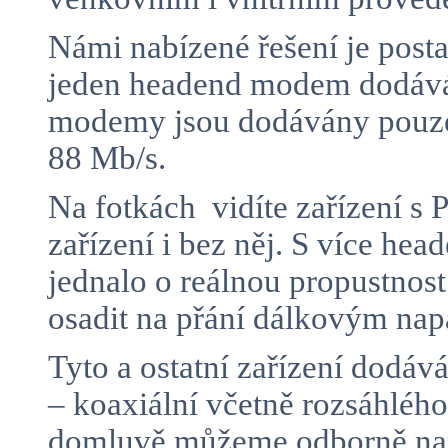
Námi nabízené řešení je posta
jeden headend modem dodává 
modemy jsou dodávány pouze 
88 Mb/s.
Na fotkách vidíte zařízení 
zařízení i bez něj. S více h
jednalo o reálnou propustnos
osadit na přání dálkovým n
Tyto a ostatní zařízení dodá
– koaxiální včetně rozsáhlé
domluvě můžeme odborně namo