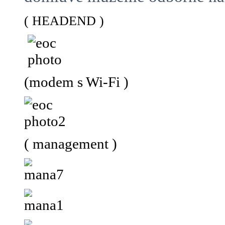
( HEADEND )
(modem s Wi-Fi )
( management )