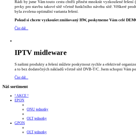
Rádi by jsme Vám touto cestu chtěli přinést mnokrát vyzkoušené řešení
prvky pro stavbu takové sítě včetně funkčního návrhu sítě. Věškeré pro
byla zvolena optimální varianta řešení.
Pokud si chcete vyzkoušet zmiňovaný HW, poskytneme Vám celé DEMO 
Číst dál...
IPTV midleware
S našimi produkty a řešení můžete poskytnout rychle a efektivně organiz
a to bez dodatečných nákladů včetně sítě DVB-T/C. Jsem schopni Vám p
Číst dál...
Náš sortiment
! AKCE !
EPON
ONU jednotky
OLT jednotky
GPON
OLT jednotky