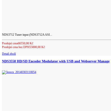
NDS3712 Tuner input (NDS3712A ASI...
Prodejní cena
66550,00 Kč
Prodejní cena bez DPH
55000,00 Kč
Detail zboží
NDS3558 HD/SD Encoder Modulator with USB and Webserver Manage