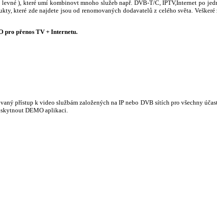
 ( levné ), které umí kombinovt mnoho služeb např. DVB-T/C, IPTV,Internet po j
dukty, které zde najdete jsou od renomovaných dodavatelů z celého světa. Veškeré
pro přenos TV + Internetu.
ovaný přístup k video službám založených na IP nebo DVB sítích pro všechny účas
oskytnout DEMO aplikaci.