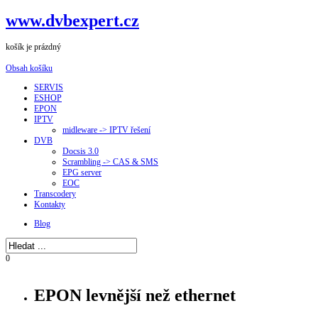
www.dvbexpert.cz
košík je prázdný
Obsah košíku
SERVIS
ESHOP
EPON
IPTV
midleware -> IPTV řešení
DVB
Docsis 3.0
Scrambling -> CAS & SMS
EPG server
EOC
Transcodery
Kontakty
Blog
0
EPON levnější než ethernet