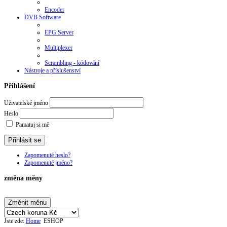
Encoder
DVB Software
EPG Server
Multiplexer
Scrambling - kódování
Nástroje a příslušenství
Přihlášení
Uživatelské jméno
Heslo
Pamatuj si mě
Zapomenuté heslo?
Zapomenuté jméno?
změna měny
Jste zde:
Home
ESHOP