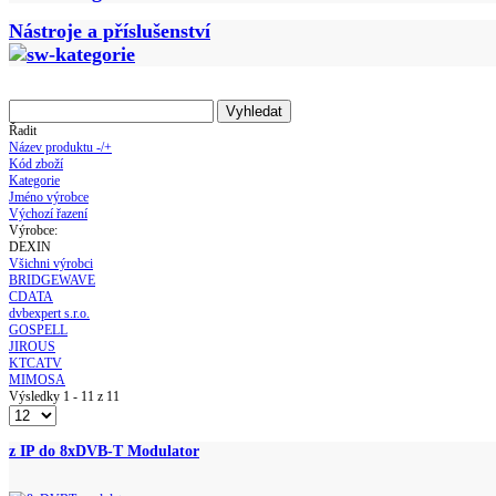
Nástroje a příslušenství
Řadit
Název produktu -/+
Kód zboží
Kategorie
Jméno výrobce
Výchozí řazení
Výrobce:
DEXIN
Všichni výrobci
BRIDGEWAVE
CDATA
dvbexpert s.r.o.
GOSPELL
JIROUS
KTCATV
MIMOSA
Výsledky 1 - 11 z 11
z IP do 8xDVB-T Modulator