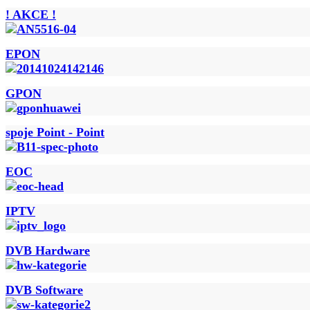
! AKCE !
EPON
GPON
spoje Point - Point
EOC
IPTV
DVB Hardware
DVB Software