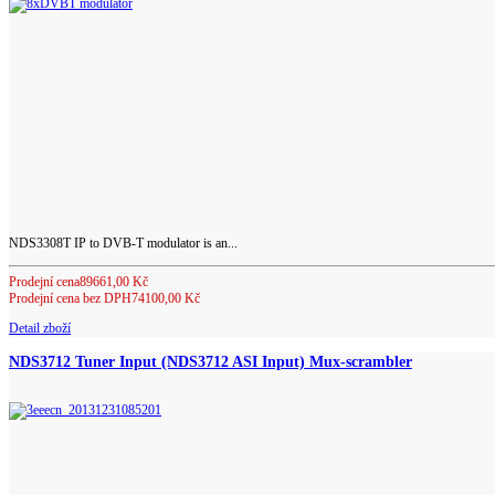
NDS3308T IP to DVB-T modulator is an...
Prodejní cena
89661,00 Kč
Prodejní cena bez DPH
74100,00 Kč
Detail zboží
NDS3712 Tuner Input (NDS3712 ASI Input) Mux-scrambler