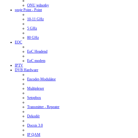
ONU jednotky
spoje Point - Point
10-11 GHz
5 GHz
80 GHz
EOC
EoC Headend
EoC modem
IPTV
DVB Hardware
Encoder-Modulátor
Multiplexer
Setopbox
Transmitter - Repeater
Dekodér
Docsis 3.0
IP QAM