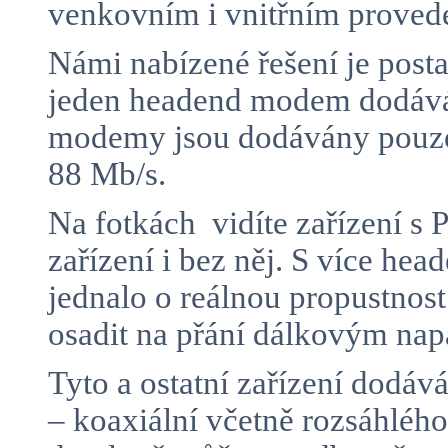
venkovním i vnitřním proved
Námi nabízené řešení je posta
jeden headend modem dodává 
modemy jsou dodávány pouze 
88 Mb/s.
Na fotkách vidíte zařízení 
zařízení i bez něj. S více h
jednalo o reálnou propustnos
osadit na přání dálkovým n
Tyto a ostatní zařízení dodá
– koaxiální včetně rozsáhlé