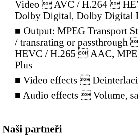
Video  AVC / H.264  HE
Dolby Digital, Dolby Digital 
■ Output: MPEG Transport S
/ transrating or passthrou
HEVC / H.265  AAC, MPEG A
Plus
■ Video effects  Deinterlaci
■ Audio effects  Volume, sa
Naši partneři