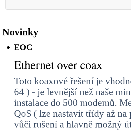
Novinky
EOC
Ethernet over coax
Toto koaxové řešení je vhodn
64 ) - je levnější než naše m
instalace do 500 modemů. Mez
QoS ( lze nastavit třídy až n
vůči rušení a hlavně možný 