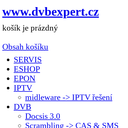
www.dvbexpert.cz
košík je prázdný
Obsah košíku
SERVIS
ESHOP
EPON
IPTV
midleware -> IPTV řešení
DVB
Docsis 3.0
Scrambling -> CAS & SMS