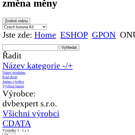
změna měny
Jste zde:
Home
ESHOP
GPON
ONU
Řadit
Název kategorie -/+
Název produktu
Kód zboží
Jméno výrobce
Výchozí řazení
Výrobce:
dvbexpert s.r.o.
Všichni výrobci
CDATA
Výsledky 1 - 1 z 1