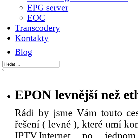
EPG server
EOC
Transcodery
Kontakty
Blog
0
EPON levnější než et
Rádi by jsme Vám touto ces
řešení ( levné ), které umí 
IPTV,Internet po jedn