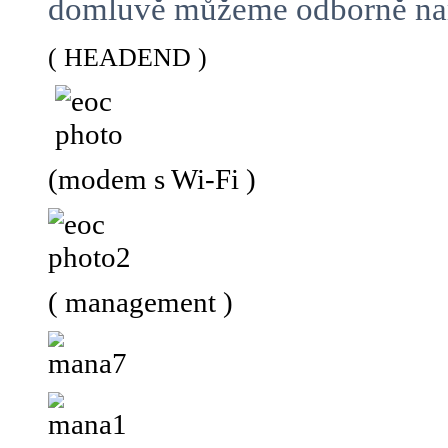
domluvě můžeme odborně namo
( HEADEND )
(modem s Wi-Fi )
( management )