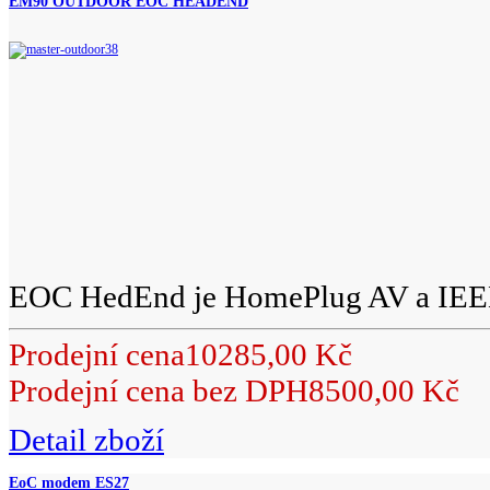
EM90 OUTDOOR EOC HEADEND
EOC HedEnd je HomePlug AV a IEEE
Prodejní cena
10285,00 Kč
Prodejní cena bez DPH
8500,00 Kč
Detail zboží
EoC modem ES27