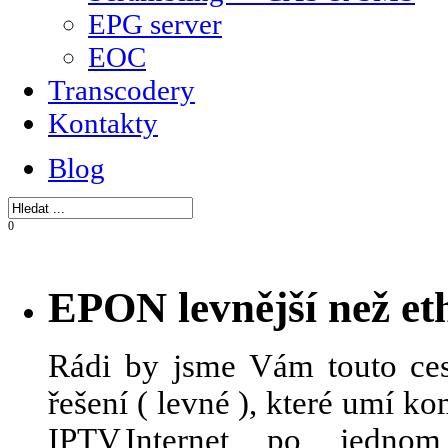
EPG server
EOC
Transcodery
Kontakty
Blog
0
EPON levnější než et
Rádi by jsme Vám touto ces
řešení ( levné ), které umí 
IPTV,Internet po jedn