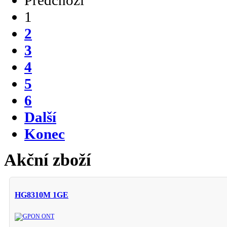
Předchozí
1
2
3
4
5
6
Další
Konec
Akční zboží
HG8310M 1GE