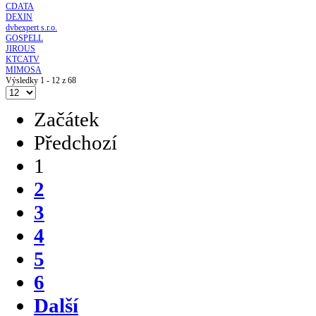
CDATA
DEXIN
dvbexpert s.r.o.
GOSPELL
JIROUS
KTCATV
MIMOSA
Výsledky 1 - 12 z 68
Začátek
Předchozí
1
2
3
4
5
6
Další