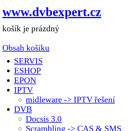
www.dvbexpert.cz
košík je prázdný
Obsah košíku
SERVIS
ESHOP
EPON
IPTV
midleware -> IPTV řešení
DVB
Docsis 3.0
Scrambling -> CAS & SMS