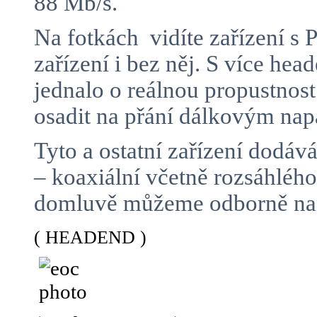
88 Mb/s.
Na fotkách vidíte zařízení 
zařízení i bez něj. S více h
jednalo o reálnou propustnos
osadit na přání dálkovým n
Tyto a ostatní zařízení dodá
– koaxiální včetně rozsáhlé
domluvě můžeme odborně namo
( HEADEND )