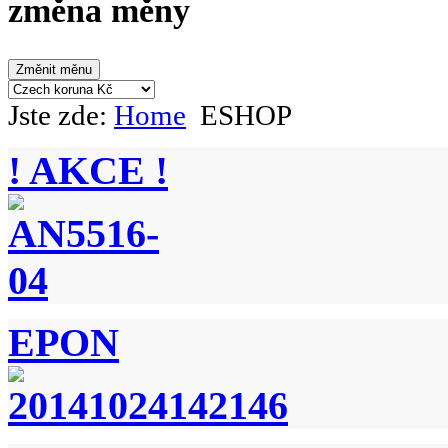
změna měny
Jste zde:
Home
ESHOP
! AKCE !
EPON