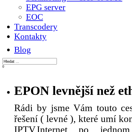
EPG server
EOC
Transcodery
Kontakty
Blog
0
EPON levnější než et
Rádi by jsme Vám touto ces
řešení ( levné ), které umí 
IPTV,Internet po jedn