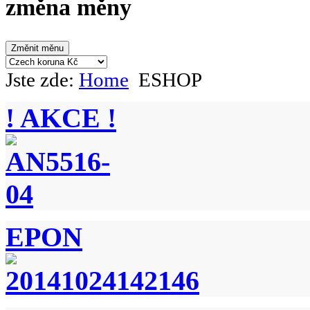
změna měny
Jste zde:
Home
ESHOP
! AKCE !
EPON