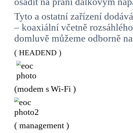
osadit na přání dálkovým n
Tyto a ostatní zařízení dodá
– koaxiální včetně rozsáhlé
domluvě můžeme odborně namo
( HEADEND )
(modem s Wi-Fi )
( management )