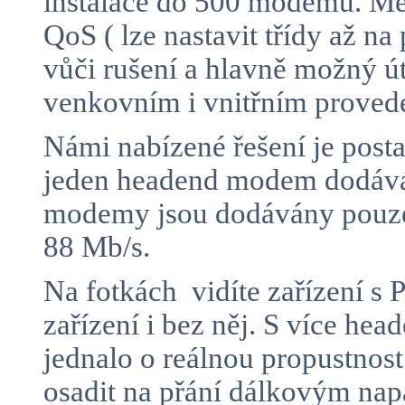
instalace do 500 modemů. Mez
QoS ( lze nastavit třídy až n
vůči rušení a hlavně možný 
venkovním i vnitřním proved
Námi nabízené řešení je posta
jeden headend modem dodává 
modemy jsou dodávány pouze 
88 Mb/s.
Na fotkách vidíte zařízení 
zařízení i bez něj. S více h
jednalo o reálnou propustnos
osadit na přání dálkovým n