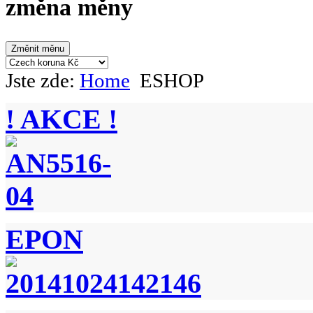
změna měny
Jste zde:
Home
ESHOP
! AKCE !
EPON