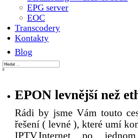
EPG server
EOC
Transcodery
Kontakty
Blog
0
EPON levnější než et
Rádi by jsme Vám touto ces
řešení ( levné ), které umí 
IPTV,Internet po jedn