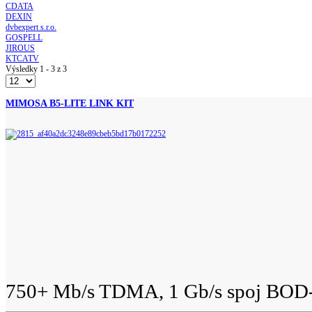
CDATA
DEXIN
dvbexpert s.r.o.
GOSPELL
JIROUS
KTCATV
Výsledky 1 - 3 z 3
MIMOSA B5-LITE LINK KIT
750+ Mb/s TDMA, 1 Gb/s spoj BOD