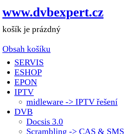
www.dvbexpert.cz
košík je prázdný
Obsah košíku
SERVIS
ESHOP
EPON
IPTV
midleware -> IPTV řešení
DVB
Docsis 3.0
Scrambling -> CAS & SMS