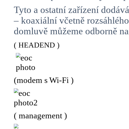
Tyto a ostatní zařízení dodá
– koaxiální včetně rozsáhlé
domluvě můžeme odborně namo
( HEADEND )
(modem s Wi-Fi )
( management )