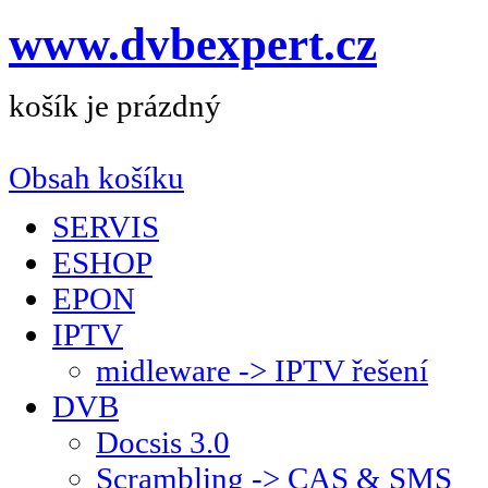
www.dvbexpert.cz
košík je prázdný
Obsah košíku
SERVIS
ESHOP
EPON
IPTV
midleware -> IPTV řešení
DVB
Docsis 3.0
Scrambling -> CAS & SMS