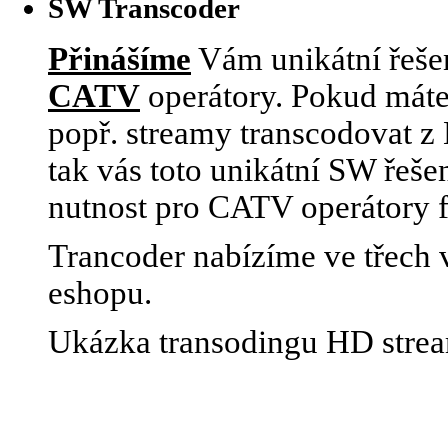
SW Transcoder
Přinášíme
Vám unikátní řešen
CATV
operátory. Pokud máte
popř. streamy transcodovat 
tak vás toto unikátní SW řeše
nutnost pro CATV operátory 
Trancoder nabízíme ve třech v
eshopu.
Ukázka transodingu HD stre