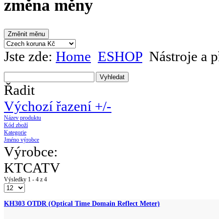
změna měny
Jste zde:
Home
ESHOP
Nástroje a p
Řadit
Výchozí řazení +/-
Název produktu
Kód zboží
Kategorie
Jméno výrobce
Výrobce:
KTCATV
Výsledky 1 - 4 z 4
KH303 OTDR (Optical Time Domain Reflect Meter)