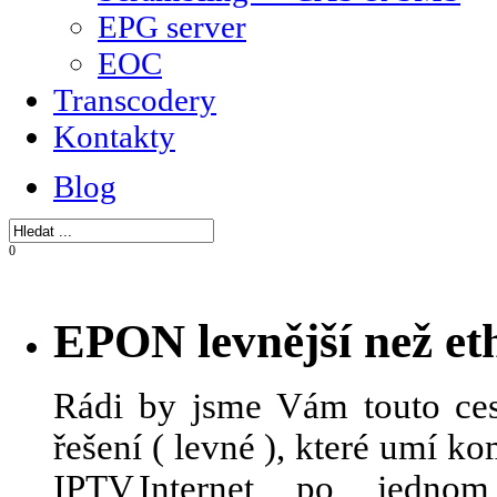
EPG server
EOC
Transcodery
Kontakty
Blog
0
EPON levnější než et
Rádi by jsme Vám touto ces
řešení ( levné ), které umí 
IPTV,Internet po jedn