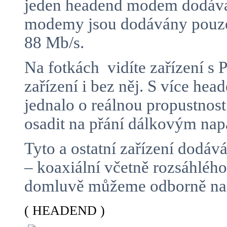
jeden headend modem dodává 
modemy jsou dodávány pouze 
88 Mb/s.
Na fotkách vidíte zařízení 
zařízení i bez něj. S více h
jednalo o reálnou propustnos
osadit na přání dálkovým n
Tyto a ostatní zařízení dodá
– koaxiální včetně rozsáhlé
domluvě můžeme odborně namo
( HEADEND )