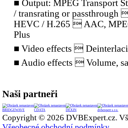
■ Output: MPEG Transport S
/ transrating or passthrou
HEVC / H.265  AAC, MPEG A
Plus
■ Video effects  Deinterlaci
■ Audio effects  Volume, sa
Naši partneři
BRIDGEWAVE
CDATA
DEXIN
dvbexpert s.r.o.
Copyright © 2026 DVBExpert.cz. Vš
Všeobecné obchodní podmínky