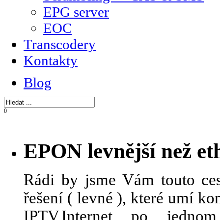
EPG server
EOC
Transcodery
Kontakty
Blog
0
EPON levnější než et
Rádi by jsme Vám touto ces
řešení ( levné ), které umí 
IPTV,Internet po jedn