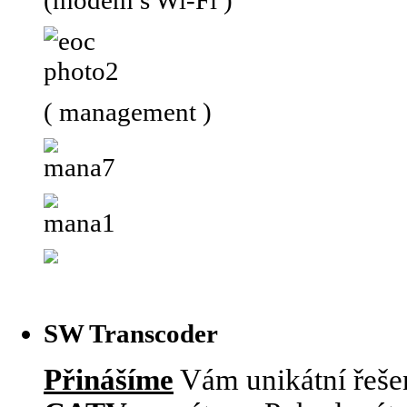
(modem s Wi-Fi )
( management )
SW Transcoder
Přinášíme
Vám unikátní řešen