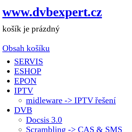
www.dvbexpert.cz
košík je prázdný
Obsah košíku
SERVIS
ESHOP
EPON
IPTV
midleware -> IPTV řešení
DVB
Docsis 3.0
Scrambling -> CAS & SMS