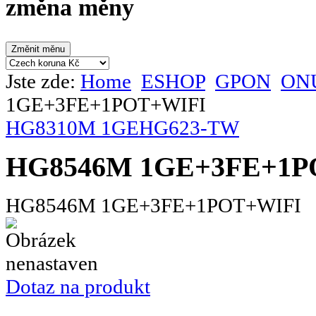
změna měny
Jste zde:
Home
ESHOP
GPON
ONU
1GE+3FE+1POT+WIFI
HG8310M 1GE
HG623-TW
HG8546M 1GE+3FE+1P
HG8546M 1GE+3FE+1POT+WIFI
Dotaz na produkt