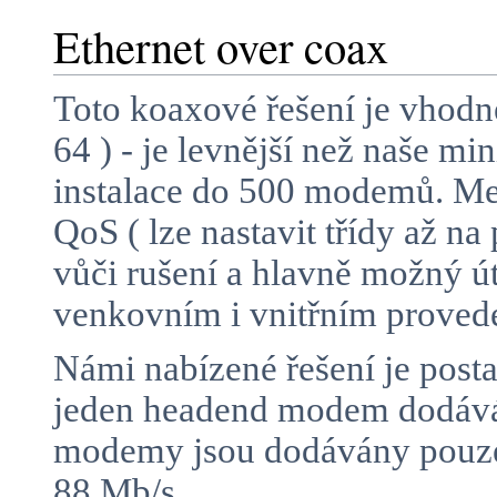
Ethernet over coax
Toto koaxové řešení je vhodn
64 ) - je levnější než naše m
instalace do 500 modemů. Mez
QoS ( lze nastavit třídy až n
vůči rušení a hlavně možný 
venkovním i vnitřním proved
Námi nabízené řešení je posta
jeden headend modem dodává 
modemy jsou dodávány pouze 
88 Mb/s.