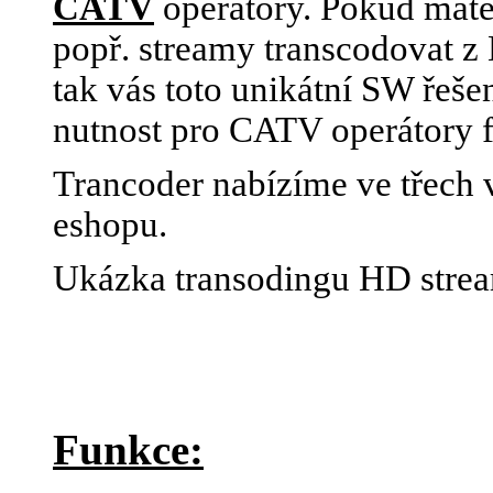
CATV
operátory. Pokud máte
popř. streamy transcodovat 
tak vás toto unikátní SW řeše
nutnost pro CATV operátory 
Trancoder nabízíme ve třech v
eshopu.
Ukázka transodingu HD stre
Funkce: