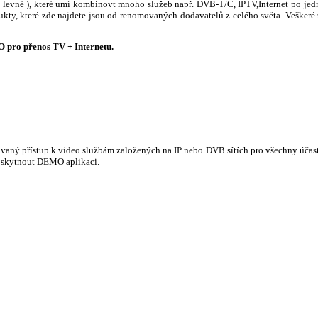
 ( levné ), které umí kombinovt mnoho služeb např. DVB-T/C, IPTV,Internet po j
dukty, které zde najdete jsou od renomovaných dodavatelů z celého světa. Veškeré
pro přenos TV + Internetu.
ovaný přístup k video službám založených na IP nebo DVB sítích pro všechny účas
oskytnout DEMO aplikaci.