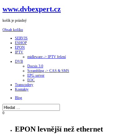
www.dvbexpert.cz
košík je prázdný
Obsah košíku
SERVIS
ESHOP
EPON
IPTV
midleware -> IPTV řešení
DVB
Docsis 3.0
Scrambling -> CAS & SMS
EPG server
EOC
Transcodery
Kontakty
Blog
0
EPON levnější než ethernet