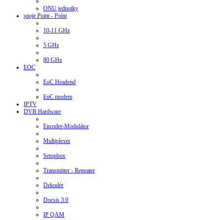
ONU jednotky
spoje Point - Point
10-11 GHz
5 GHz
80 GHz
EOC
EoC Headend
EoC modem
IPTV
DVB Hardware
Encoder-Modulátor
Multiplexer
Setopbox
Transmitter - Repeater
Dekodér
Docsis 3.0
IP QAM