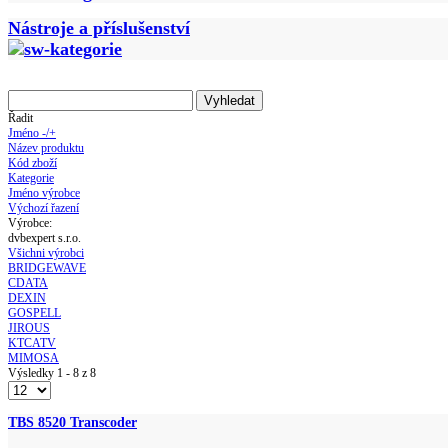
Nástroje a příslušenství
Řadit
Jméno -/+
Název produktu
Kód zboží
Kategorie
Jméno výrobce
Výchozí řazení
Výrobce:
dvbexpert s.r.o.
Všichni výrobci
BRIDGEWAVE
CDATA
DEXIN
GOSPELL
JIROUS
KTCATV
MIMOSA
Výsledky 1 - 8 z 8
TBS 8520 Transcoder