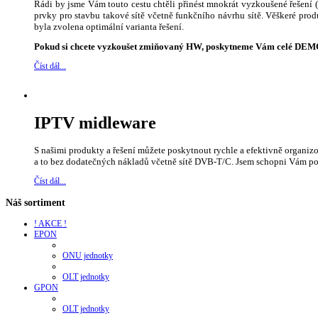
Rádi by jsme Vám touto cestu chtěli přinést mnokrát vyzkoušené řešení
prvky pro stavbu takové sítě včetně funkčního návrhu sítě. Věškeré pro
byla zvolena optimální varianta řešení.
Pokud si chcete vyzkoušet zmiňovaný HW, poskytneme Vám celé DEMO 
Číst dál...
IPTV midleware
S našimi produkty a řešení můžete poskytnout rychle a efektivně organiz
a to bez dodatečných nákladů včetně sítě DVB-T/C. Jsem schopni Vám p
Číst dál...
Náš sortiment
! AKCE !
EPON
ONU jednotky
OLT jednotky
GPON
OLT jednotky