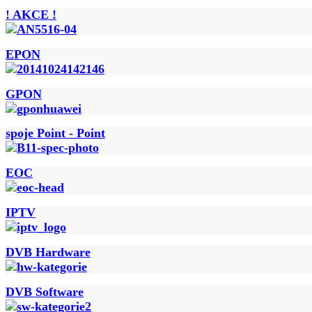
! AKCE !
EPON
GPON
spoje Point - Point
EOC
IPTV
DVB Hardware
DVB Software