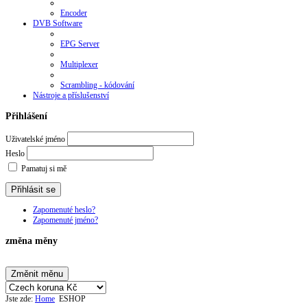
Encoder
DVB Software
EPG Server
Multiplexer
Scrambling - kódování
Nástroje a příslušenství
Přihlášení
Uživatelské jméno
Heslo
Pamatuj si mě
Zapomenuté heslo?
Zapomenuté jméno?
změna měny
Jste zde:
Home
ESHOP