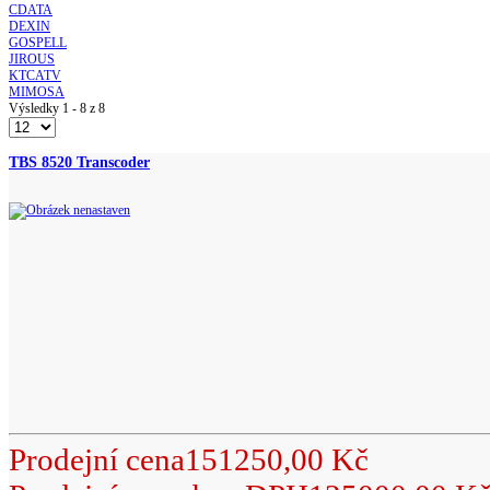
CDATA
DEXIN
GOSPELL
JIROUS
KTCATV
MIMOSA
Výsledky 1 - 8 z 8
TBS 8520 Transcoder
Prodejní cena
151250,00 Kč