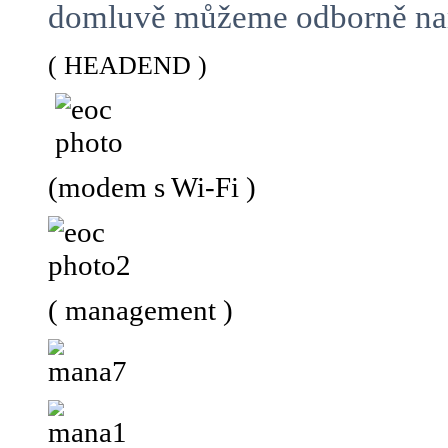
domluvě můžeme odborně namo
( HEADEND )
(modem s Wi-Fi )
( management )