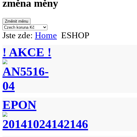
změna měny
Jste zde:
Home
ESHOP
! AKCE !
EPON