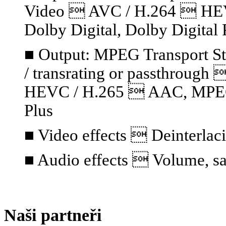
Video  AVC / H.264  HE
Dolby Digital, Dolby Digital 
■ Output: MPEG Transport S
/ transrating or passthrou
HEVC / H.265  AAC, MPEG A
Plus
■ Video effects  Deinterlaci
■ Audio effects  Volume, sa
Naši partneři