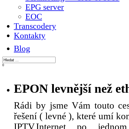
EPG server
EOC
Transcodery
Kontakty
Blog
0
EPON levnější než et
Rádi by jsme Vám touto ces
řešení ( levné ), které umí 
IPTV,Internet po jedn