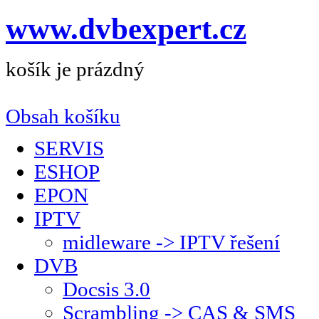
www.dvbexpert.cz
košík je prázdný
Obsah košíku
SERVIS
ESHOP
EPON
IPTV
midleware -> IPTV řešení
DVB
Docsis 3.0
Scrambling -> CAS & SMS