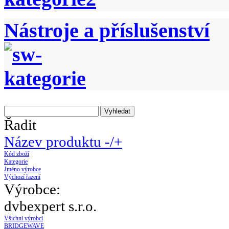
Nástroje a příslušenství
Řadit
Název produktu -/+
Kód zboží
Kategorie
Jméno výrobce
Výchozí řazení
Výrobce:
dvbexpert s.r.o.
Všichni výrobci
BRIDGEWAVE