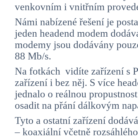
venkovním i vnitřním proved
Námi nabízené řešení je posta
jeden headend modem dodává 
modemy jsou dodávány pouze 
88 Mb/s.
Na fotkách vidíte zařízení 
zařízení i bez něj. S více h
jednalo o reálnou propustnos
osadit na přání dálkovým n
Tyto a ostatní zařízení dodá
– koaxiální včetně rozsáhlé