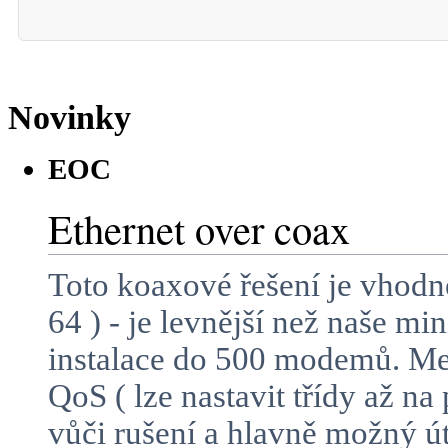
Novinky
EOC
Ethernet over coax
Toto koaxové řešení je vhodn
64 ) - je levnější než naše m
instalace do 500 modemů. Mez
QoS ( lze nastavit třídy až n
vůči rušení a hlavně možný 