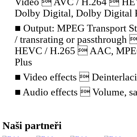
Video  AVC / H.264  HE
Dolby Digital, Dolby Digital 
■ Output: MPEG Transport S
/ transrating or passthrou
HEVC / H.265  AAC, MPEG A
Plus
■ Video effects  Deinterlaci
■ Audio effects  Volume, sa
Naši partneři