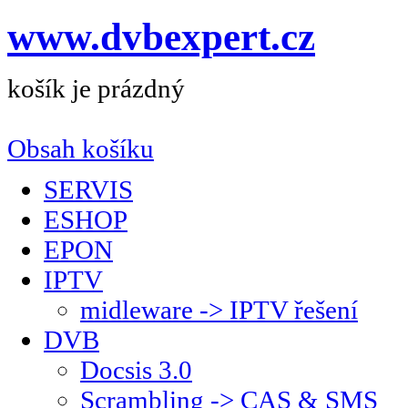
www.dvbexpert.cz
košík je prázdný
Obsah košíku
SERVIS
ESHOP
EPON
IPTV
midleware -> IPTV řešení
DVB
Docsis 3.0
Scrambling -> CAS & SMS