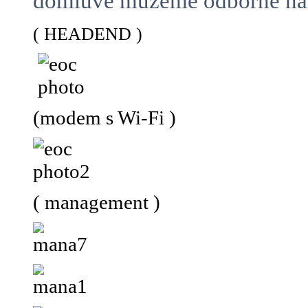
domluvě můžeme odborně namo
( HEADEND )
(modem s Wi-Fi )
( management )