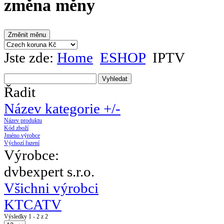
změna měny
Jste zde:
Home
ESHOP
IPTV
Řadit
Název kategorie +/-
Název produktu
Kód zboží
Jméno výrobce
Výchozí řazení
Výrobce:
dvbexpert s.r.o.
Všichni výrobci
KTCATV
Výsledky 1 - 2 z 2