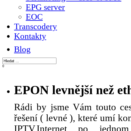
EPG server
EOC
Transcodery
Kontakty
Blog
0
EPON levnější než et
Rádi by jsme Vám touto ces
řešení ( levné ), které umí 
IPTV,Internet po jedn