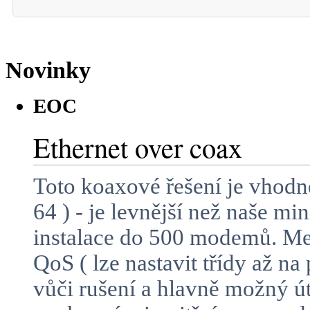
Novinky
EOC
Ethernet over coax
Toto koaxové řešení je vhodn
64 ) - je levnější než naše m
instalace do 500 modemů. Mez
QoS ( lze nastavit třídy až n
vůči rušení a hlavně možný 