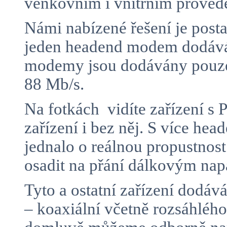
venkovním i vnitřním proved
Námi nabízené řešení je posta
jeden headend modem dodává 
modemy jsou dodávány pouze 
88 Mb/s.
Na fotkách vidíte zařízení 
zařízení i bez něj. S více h
jednalo o reálnou propustnos
osadit na přání dálkovým n
Tyto a ostatní zařízení dodá
– koaxiální včetně rozsáhlé