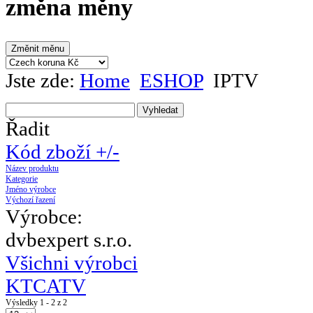
změna měny
Jste zde:
Home
ESHOP
IPTV
Řadit
Kód zboží +/-
Název produktu
Kategorie
Jméno výrobce
Výchozí řazení
Výrobce:
dvbexpert s.r.o.
Všichni výrobci
KTCATV
Výsledky 1 - 2 z 2