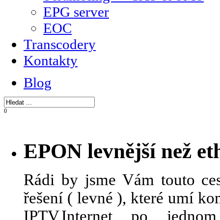
EPG server
EOC
Transcodery
Kontakty
Blog
0
EPON levnější než et
Rádi by jsme Vám touto ces
řešení ( levné ), které umí 
IPTV,Internet po jedn