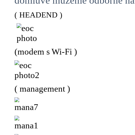
domluvě můžeme odborně namo
( HEADEND )
(modem s Wi-Fi )
( management )