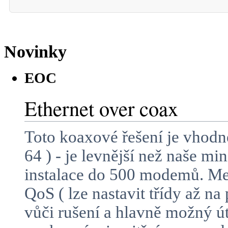
Novinky
EOC
Ethernet over coax
Toto koaxové řešení je vhodn
64 ) - je levnější než naše m
instalace do 500 modemů. Mez
QoS ( lze nastavit třídy až n
vůči rušení a hlavně možný 