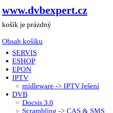
www.dvbexpert.cz
košík je prázdný
Obsah košíku
SERVIS
ESHOP
EPON
IPTV
midleware -> IPTV řešení
DVB
Docsis 3.0
Scrambling -> CAS & SMS