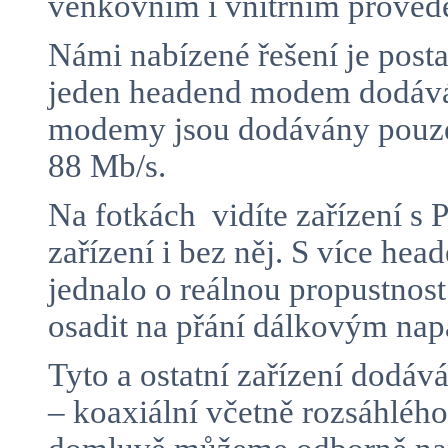
venkovním i vnitřním proved
Námi nabízené řešení je posta
jeden headend modem dodává 
modemy jsou dodávány pouze 
88 Mb/s.
Na fotkách vidíte zařízení 
zařízení i bez něj. S více h
jednalo o reálnou propustnos
osadit na přání dálkovým n
Tyto a ostatní zařízení dodá
– koaxiální včetně rozsáhlé