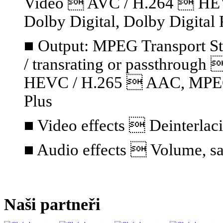
Video  AVC / H.264  HE
Dolby Digital, Dolby Digital 
■ Output: MPEG Transport S
/ transrating or passthrou
HEVC / H.265  AAC, MPEG A
Plus
■ Video effects  Deinterlaci
■ Audio effects  Volume, sa
Naši partneři