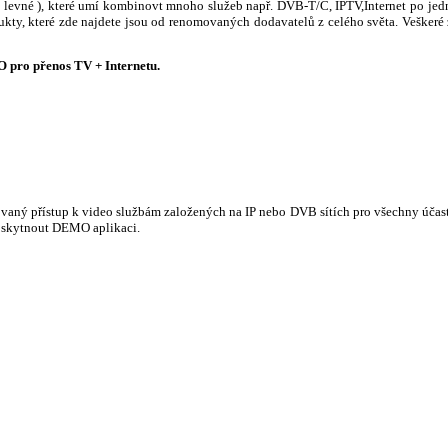
 ( levné ), které umí kombinovt mnoho služeb např. DVB-T/C, IPTV,Internet po j
dukty, které zde najdete jsou od renomovaných dodavatelů z celého světa. Veškeré
pro přenos TV + Internetu.
ovaný přístup k video službám založených na IP nebo DVB sítích pro všechny účas
oskytnout DEMO aplikaci.