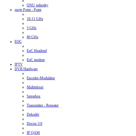
ONU jednotky
spoje Point - Point
10-11 GHz
5 GHz
80 GHz
EOC
EoC Headend
EoC modem
IPTV
DVB Hardware
Encoder-Modulátor
Multiplexer
Setopbox
Transmitter - Repeater
Dekodér
Docsis 3.0
IP QAM