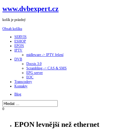
www.dvbexpert.cz
košík je prázdný
Obsah košíku
SERVIS
ESHOP
EPON
IPTV
midleware -> IPTV řešení
DVB
Docsis 3.0
Scrambling -> CAS & SMS
EPG server
EOC
Transcodery
Kontakty
Blog
0
EPON levnější než ethernet