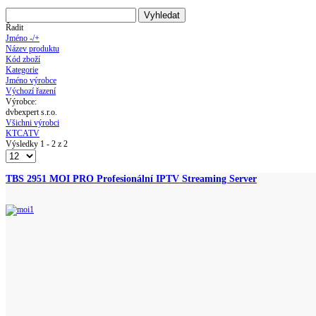
Řadit
Jméno -/+
Název produktu
Kód zboží
Kategorie
Jméno výrobce
Výchozí řazení
Výrobce:
dvbexpert s.r.o.
Všichni výrobci
KTCATV
Výsledky 1 - 2 z 2
TBS 2951 MOI PRO Profesionální IPTV Streaming Server