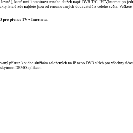
 ( levné ), které umí kombinovt mnoho služeb např. DVB-T/C, IPTV,Internet po j
dukty, které zde najdete jsou od renomovaných dodavatelů z celého světa. Veškeré
pro přenos TV + Internetu.
ovaný přístup k video službám založených na IP nebo DVB sítích pro všechny účas
oskytnout DEMO aplikaci.