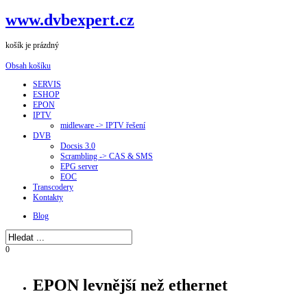
www.dvbexpert.cz
košík je prázdný
Obsah košíku
SERVIS
ESHOP
EPON
IPTV
midleware -> IPTV řešení
DVB
Docsis 3.0
Scrambling -> CAS & SMS
EPG server
EOC
Transcodery
Kontakty
Blog
0
EPON levnější než ethernet