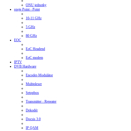
ONU jednotky
spoje Point - Point
10-11 GHz
5 GHz
80 GHz
EOC
EoC Headend
EoC modem
IPTV
DVB Hardware
Encoder-Modulátor
Multiplexer
Setopbox
Transmitter - Repeater
Dekodér
Docsis 3.0
IP QAM