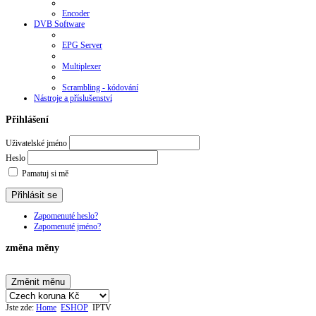
Encoder
DVB Software
EPG Server
Multiplexer
Scrambling - kódování
Nástroje a příslušenství
Přihlášení
Uživatelské jméno
Heslo
Pamatuj si mě
Zapomenuté heslo?
Zapomenuté jméno?
změna měny
Jste zde:
Home
ESHOP
IPTV