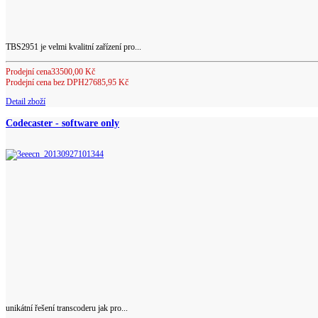
TBS2951 je velmi kvalitní zařízení pro...
Prodejní cena
33500,00 Kč
Prodejní cena bez DPH
27685,95 Kč
Detail zboží
Codecaster - software only
unikátní řešení transcoderu jak pro...