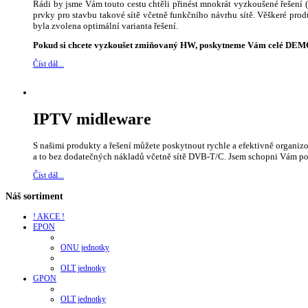
Rádi by jsme Vám touto cestu chtěli přinést mnokrát vyzkoušené řešení
prvky pro stavbu takové sítě včetně funkčního návrhu sítě. Věškeré pro
byla zvolena optimální varianta řešení.
Pokud si chcete vyzkoušet zmiňovaný HW, poskytneme Vám celé DEMO 
Číst dál...
IPTV midleware
S našimi produkty a řešení můžete poskytnout rychle a efektivně organiz
a to bez dodatečných nákladů včetně sítě DVB-T/C. Jsem schopni Vám p
Číst dál...
Náš sortiment
! AKCE !
EPON
ONU jednotky
OLT jednotky
GPON
OLT jednotky